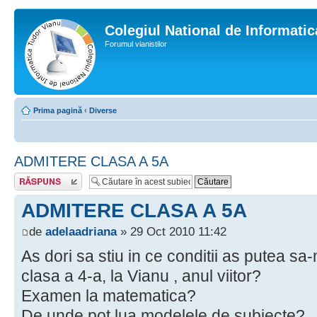
Colegiul National de Informati
Forumul vianistilor
Prima pagină
‹
Diverse
ADMITERE CLASA A 5A
Scrie un răspuns
ADMITERE CLASA A 5A
de
adelaadriana
» 29 Oct 2010 11:42
As dori sa stiu in ce conditii as putea sa-
clasa a 4-a, la Vianu , anul viitor?
Examen la matematica?
De unde pot lua modelele de subiecte?