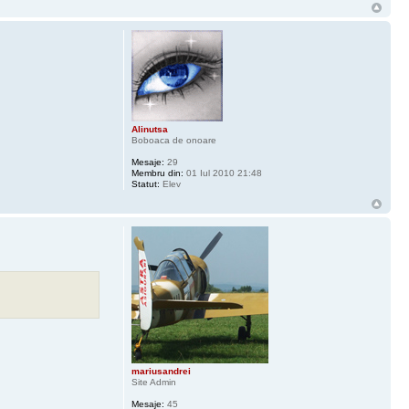
Alinutsa
Boboaca de onoare
Mesaje:
29
Membru din:
01 Iul 2010 21:48
Statut:
Elev
mariusandrei
Site Admin
Mesaje:
45