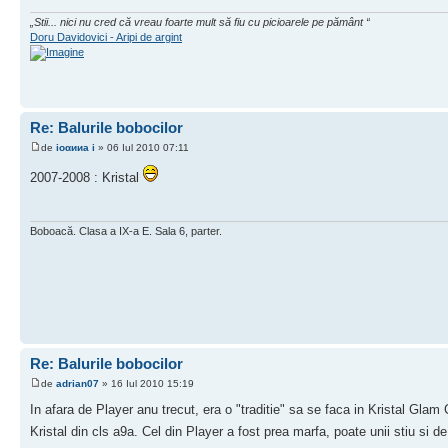
„Stii... nici nu cred că vreau foarte mult să fiu cu picioarele pe pământ “
Doru Davidovici - Aripi de argint
Re: Balurile bobocilor
de
ioαииa i
» 06 Iul 2010 07:11
2007-2008 : Kristal
Boboacă. Clasa a IX-a E. Sala 6, parter.
Re: Balurile bobocilor
de
adrian07
» 16 Iul 2010 15:19
In afara de Player anu trecut, era o "traditie" sa se faca in Kristal Gla
Kristal din cls a9a. Cel din Player a fost prea marfa, poate unii stiu si de