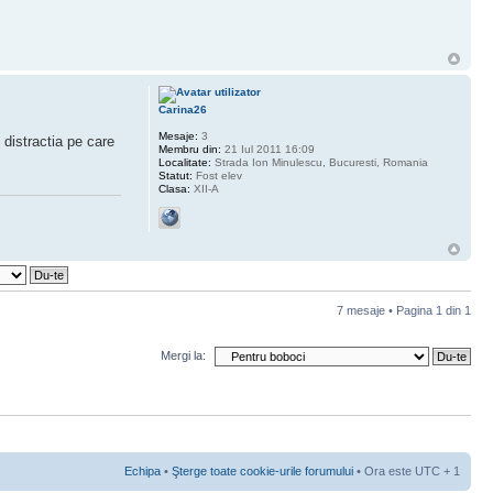
Carina26
Mesaje:
3
 distractia pe care
Membru din:
21 Iul 2011 16:09
Localitate:
Strada Ion Minulescu, Bucuresti, Romania
Statut:
Fost elev
Clasa:
XII-A
7 mesaje • Pagina
1
din
1
Mergi la:
Echipa
•
Şterge toate cookie-urile forumului
• Ora este UTC + 1