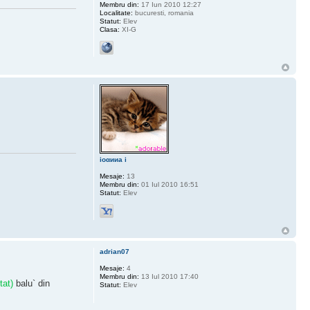
Membru din:
17 Iun 2010 12:27
Localitate:
bucuresti, romania
Statut:
Elev
Clasa:
XI-G
ioαииa i
Mesaje:
13
Membru din:
01 Iul 2010 16:51
Statut:
Elev
adrian07
Mesaje:
4
Membru din:
13 Iul 2010 17:40
tat)
balu` din
Statut:
Elev