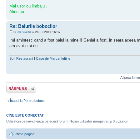
Mai usor cu limbajul,
Alinutsa
Re: Balurile bobocilor
de
Carina26
» 26 Iul 2011 16:37
Imi amintesc cand a fost balul la mine!!! Genial a fost, in seara aceea m-
am avut-o si eu....
Soft Restaurant
|
Case de Marcat Ieftine
Afişează mesa
Scrie un răspuns
Înapoi la Pentru boboci
CINE ESTE CONECTAT
Utilizatorii ce navighează pe acest forum: Niciun utilizator înregistrat şi 0 vizitatori
Prima pagină