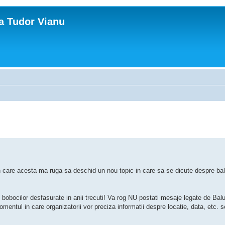
ca Tudor Vianu
 in care acesta ma ruga sa deschid un nou topic in care sa se dicute despre balu
 bobocilor desfasurate in anii trecuti! Va rog NU postati mesaje legate de Balu
entul in care organizatorii vor preciza informatii despre locatie, data, etc. 