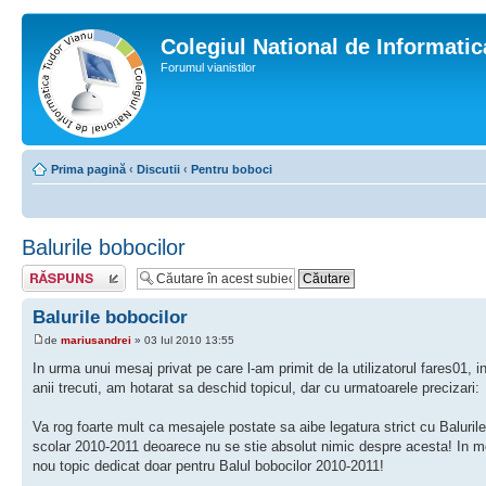
Colegiul National de Informati
Forumul vianistilor
Prima pagină
‹
Discutii
‹
Pentru boboci
Balurile bobocilor
Scrie un răspuns
Balurile bobocilor
de
mariusandrei
» 03 Iul 2010 13:55
In urma unui mesaj privat pe care l-am primit de la utilizatorul fares01,
anii trecuti, am hotarat sa deschid topicul, dar cu urmatoarele precizari:
Va rog foarte mult ca mesajele postate sa aibe legatura strict cu Balurile
scolar 2010-2011 deoarece nu se stie absolut nimic despre acesta! In mom
nou topic dedicat doar pentru Balul bobocilor 2010-2011!