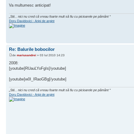
Va multumesc anticipat!
„Stii... nici nu cred că vreau foarte mult să fiu cu picioarele pe pământ “
Doru Davidovici - Aripi de argint
Re: Balurile bobocilor
de
mariusandrei
» 03 Iul 2010 14:23
2008:
[youtube]RUauLYoFgIs[/youtube]
[youtube]w0I_IRaoGBg[/youtube]
„Stii... nici nu cred că vreau foarte mult să fiu cu picioarele pe pământ “
Doru Davidovici - Aripi de argint