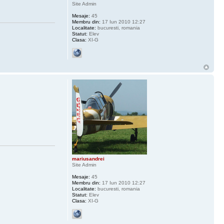
Site Admin
Mesaje:
45
Membru din:
17 Iun 2010 12:27
Localitate:
bucuresti, romania
Statut:
Elev
Clasa:
XI-G
mariusandrei
Site Admin
Mesaje:
45
Membru din:
17 Iun 2010 12:27
Localitate:
bucuresti, romania
Statut:
Elev
Clasa:
XI-G