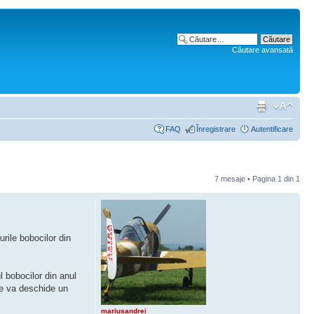
Căutare avansată
FAQ
Înregistrare
Autentificare
7 mesaje • Pagina
1
din
1
rile bobocilor din
l bobocilor din anul
se va deschide un
mariusandrei