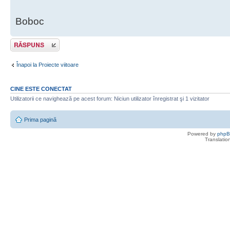
Boboc
Scrie un răspuns
Înapoi la Proiecte viitoare
CINE ESTE CONECTAT
Utilizatorii ce navighează pe acest forum: Niciun utilizator înregistrat şi 1 vizitator
Prima pagină
Powered by
php
Translatio