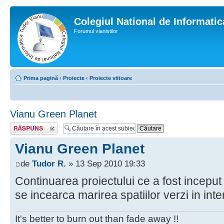
Colegiul National de Informati
Forumul vianistilor
Prima pagină
‹
Proiecte
‹
Proiecte viitoare
Vianu Green Planet
Scrie un răspuns
Vianu Green Planet
de
Tudor R.
» 13 Sep 2010 19:33
Continuarea proiectului ce a fost inceput 
se incearca marirea spatiilor verzi in inter
It's better to burn out than fade away !!