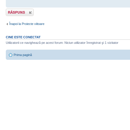
Scrie un răspuns
Înapoi la Proiecte viitoare
CINE ESTE CONECTAT
Utilizatorii ce navighează pe acest forum: Niciun utilizator înregistrat şi 1 vizitator
Prima pagină