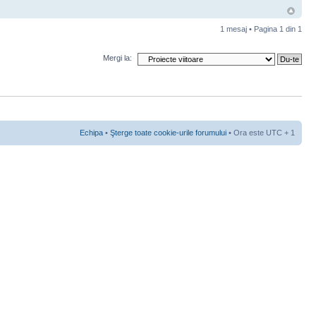
1 mesaj • Pagina
1
din
1
Mergi la:
Echipa
•
Şterge toate cookie-urile forumului
• Ora este UTC + 1