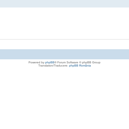
Powered by
phpBB
® Forum Software © phpBB Group
Translation/Traducere:
phpBB România