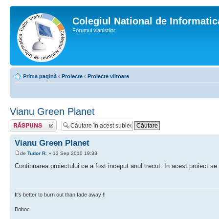
Colegiul National de Informati
Forumul vianistilor
Prima pagină
‹
Proiecte
‹
Proiecte viitoare
Vianu Green Planet
Scrie un răspuns
Vianu Green Planet
de
Tudor R.
» 13 Sep 2010 19:33
Continuarea proiectului ce a fost inceput anul trecut. In acest proiect se i
It's better to burn out than fade away !!
Boboc