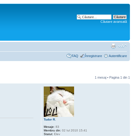
Căutare avansată
FAQ
Înregistrare
Autentificare
1 mesaj • Pagina
1
din
1
Tudor R.
Mesaje:
83
Membru din:
02 Iul 2010 15:41
Statut:
Elev