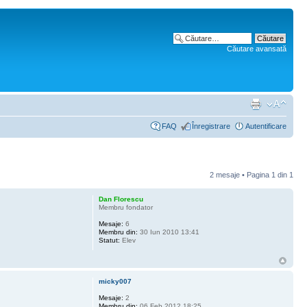
Căutare avansată
FAQ
Înregistrare
Autentificare
2 mesaje • Pagina
1
din
1
Dan Florescu
Membru fondator
Mesaje:
6
Membru din:
30 Iun 2010 13:41
Statut:
Elev
micky007
Mesaje:
2
Membru din:
06 Feb 2012 18:25