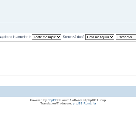
jele de la anteriorul:
Sortează după
Powered by
phpBB
® Forum Software © phpBB Group
Translation/Traducere:
phpBB România