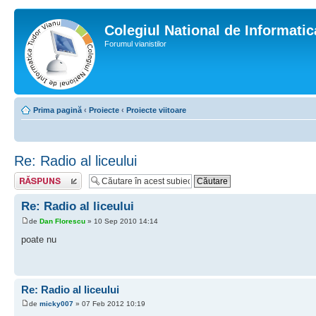
Colegiul National de Informati
Forumul vianistilor
Prima pagină
‹
Proiecte
‹
Proiecte viitoare
Re: Radio al liceului
Scrie un răspuns
Re: Radio al liceului
de
Dan Florescu
» 10 Sep 2010 14:14
poate nu
Re: Radio al liceului
de
micky007
» 07 Feb 2012 10:19