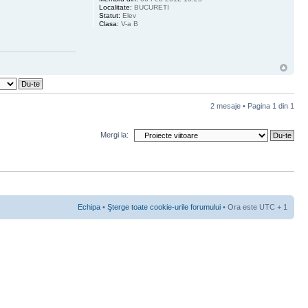
Localitate:
BUCURETI
Statut:
Elev
Clasa:
V-a B
2 mesaje • Pagina
1
din
1
Mergi la:
Echipa
•
Şterge toate cookie-urile forumului
• Ora este UTC + 1