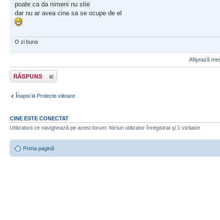
poate ca da nimeni nu stie
dar nu ar avea cine sa se ocupe de el
O zi buna
Afişează mesa
Scrie un răspuns
Înapoi la Proiecte viitoare
CINE ESTE CONECTAT
Utilizatorii ce navighează pe acest forum: Niciun utilizator înregistrat şi 1 vizitator
Prima pagină