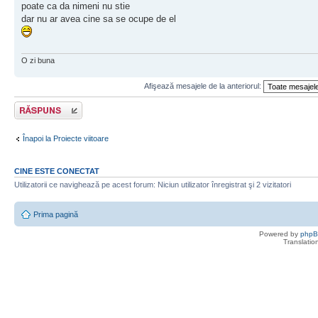
poate ca da nimeni nu stie
dar nu ar avea cine sa se ocupe de el
O zi buna
Afişează mesajele de la anteriorul:
Scrie un răspuns
Înapoi la Proiecte viitoare
CINE ESTE CONECTAT
Utilizatorii ce navighează pe acest forum: Niciun utilizator înregistrat şi 2 vizitatori
Prima pagină
Powered by
php
Translatio