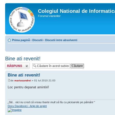
Colegiul National de Informati
Forumul vianistilor
Prima pagină
‹
Discutii
‹
Discutii intre absolventi
Bine ati revenit!
Scrie un răspuns
Bine ati revenit!
de
mariusandrei
» 01 Iul 2010 21:03
Loc pentru depanat amintiri!
„Stii... nici nu cred că vreau foarte mult să fiu cu picioarele pe pământ “
Doru Davidovici - Aripi de argint