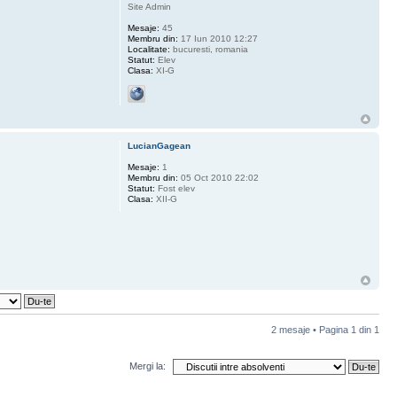
Site Admin
Mesaje:
45
Membru din:
17 Iun 2010 12:27
Localitate:
bucuresti, romania
Statut:
Elev
Clasa:
XI-G
LucianGagean
Mesaje:
1
Membru din:
05 Oct 2010 22:02
Statut:
Fost elev
Clasa:
XII-G
2 mesaje • Pagina
1
din
1
Mergi la: