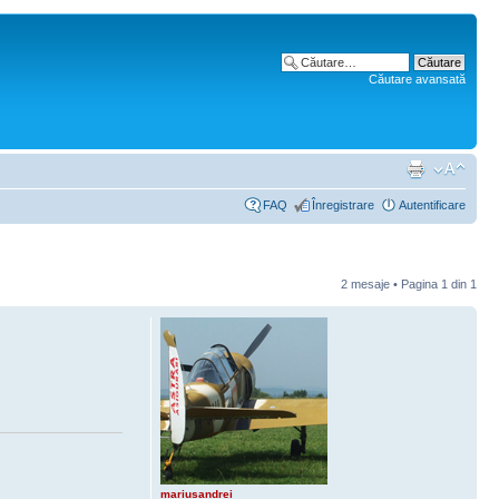
Căutare avansată
FAQ
Înregistrare
Autentificare
2 mesaje • Pagina
1
din
1
mariusandrei