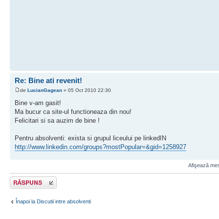
Re: Bine ati revenit!
de
LucianGagean
» 05 Oct 2010 22:30
Bine v-am gasit!
Ma bucur ca site-ul functioneaza din nou!
Felicitari si sa auzim de bine !
Pentru absolventi: exista si grupul liceului pe linkedIN
http://www.linkedin.com/groups?mostPopular=&gid=1258927
Afişează mesa
Scrie un răspuns
Înapoi la Discutii intre absolventi