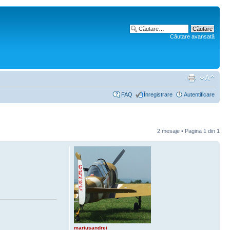
Căutare avansată
FAQ
Înregistrare
Autentificare
2 mesaje • Pagina
1
din
1
mariusandrei