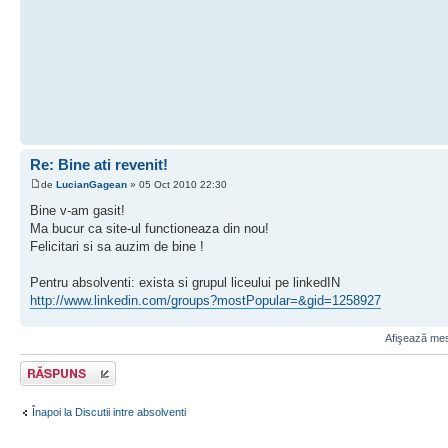
Re: Bine ati revenit!
de
LucianGagean
» 05 Oct 2010 22:30
Bine v-am gasit!
Ma bucur ca site-ul functioneaza din nou!
Felicitari si sa auzim de bine !
Pentru absolventi: exista si grupul liceului pe linkedIN
http://www.linkedin.com/groups?mostPopular=&gid=1258927
Afişează mesa
Scrie un răspuns
Înapoi la Discutii intre absolventi