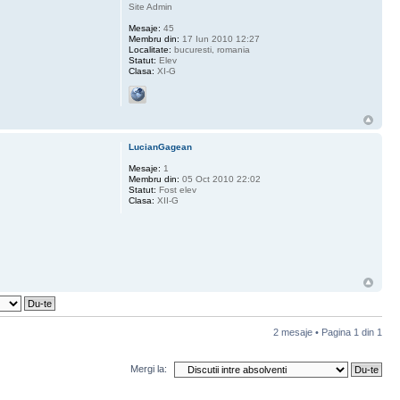
Site Admin
Mesaje:
45
Membru din:
17 Iun 2010 12:27
Localitate:
bucuresti, romania
Statut:
Elev
Clasa:
XI-G
LucianGagean
Mesaje:
1
Membru din:
05 Oct 2010 22:02
Statut:
Fost elev
Clasa:
XII-G
2 mesaje • Pagina
1
din
1
Mergi la: