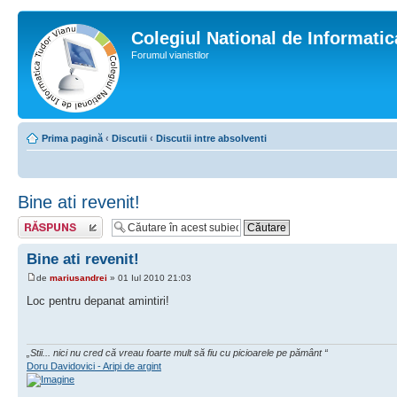
Colegiul National de Informati
Forumul vianistilor
Prima pagină
‹
Discutii
‹
Discutii intre absolventi
Bine ati revenit!
Scrie un răspuns
Bine ati revenit!
de
mariusandrei
» 01 Iul 2010 21:03
Loc pentru depanat amintiri!
„Stii... nici nu cred că vreau foarte mult să fiu cu picioarele pe pământ “
Doru Davidovici - Aripi de argint