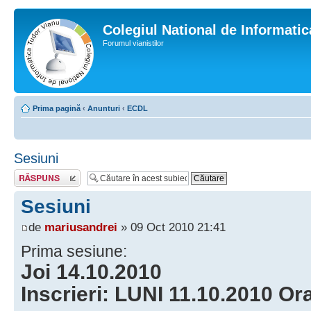
Colegiul National de Informati
Forumul vianistilor
Prima pagină
‹
Anunturi
‹
ECDL
Sesiuni
Scrie un răspuns
Sesiuni
de
mariusandrei
» 09 Oct 2010 21:41
Prima sesiune:
Joi 14.10.2010
Inscrieri: LUNI 11.10.2010 Or