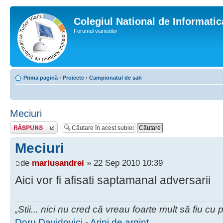
Colegiul National de Informati
Forumul vianistilor
Prima pagină
‹
Proiecte
‹
Campionatul de sah
Meciuri
Scrie un răspuns
Meciuri
de
mariusandrei
» 22 Sep 2010 10:39
Aici vor fi afisati saptamanal adversarii
„Stii... nici nu cred că vreau foarte mult să fiu cu
Doru Davidovici - Aripi de argint