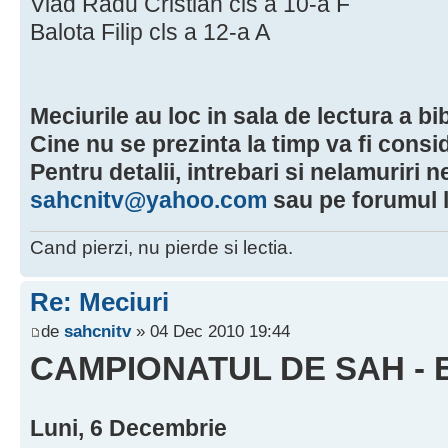
Vlad Radu Cristian cls a 10-a F
Balota Filip cls a 12-a A
Meciurile au loc in sala de lectura a bib
Cine nu se prezinta la timp va fi consid
Pentru detalii, intrebari si nelamuriri ne
sahcnitv@yahoo.com
sau pe forumul l
Cand pierzi, nu pierde si lectia.
Re: Meciuri
de
sahcnitv
» 04 Dec 2010 19:44
CAMPIONATUL DE SAH - 
Luni, 6 Decembrie