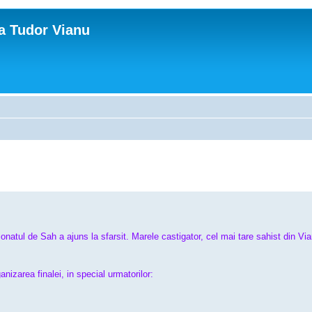
ca Tudor Vianu
ul de Sah a ajuns la sfarsit. Marele castigator, cel mai tare sahist din Vi
nizarea finalei, in special urmatorilor: