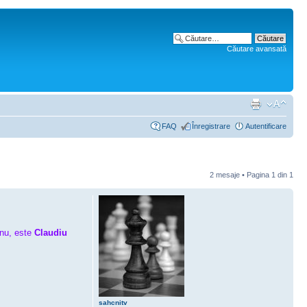
Căutare avansată
FAQ
Înregistrare
Autentificare
2 mesaje • Pagina
1
din
1
anu, este
Claudiu
sahcnitv