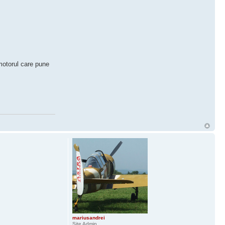
 motorul care pune
mariusandrei
Site Admin