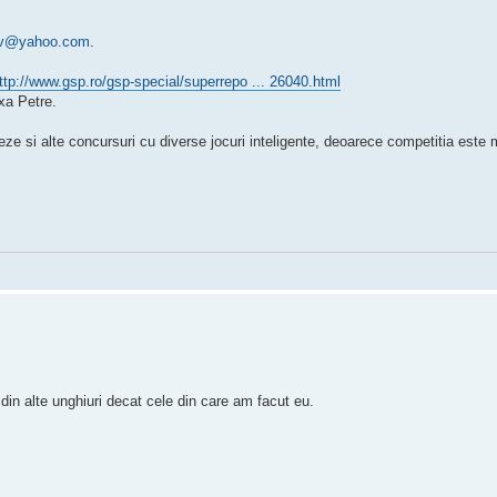
tv@yahoo.com
.
ttp://www.gsp.ro/gsp-special/superrepo ... 26040.html
xa Petre.
zeze si alte concursuri cu diverse jocuri inteligente, deoarece competitia este
 din alte unghiuri decat cele din care am facut eu.