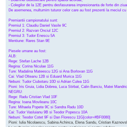
- Colegilor de la 12E pentru desfasurarea impresionanta de forte din ziua 
De asemenea, multumim tuturor celor care au fost prezenti la meciul c
Premiantii campionatului sunt:
Premiul 1: Claudiu Daniel Vasile 9C
Premiul 2: Razvan Onciul 12C
Premiul 3: Tudor Enescu 5A
Mentiune: Rares Stan 9E
Piesele umane au fost:
ALB:
Rege: Stefan Lache 12B
Regina: Corina Niculae 11G
Ture: Madalina Mateescu 12G si Ana Borlovan 11G
Cai: Vlad Olteanu 12B si Eduard Murica 11G
Nebuni: Tudor Ciubotaru 10D si Adrian Culea 11G
Pioni: Iris Gruia, Lidia Dobrea, Luca Stirbat, Calin Banciu, Matei Mandric
NEGRU:
Rege: Radu Cristian Vlad 10F
Regina: Ioana Movileanu 10C
Ture: Mihaela Popete 9C si Sandra Radu 10D
Cai: Tudor Vasluianu 9B si Teodor Popescu 10A
Nebuni: Teodor Cotet 9F si Dan Florescu 11G[color=#BF0080]
Pioni: Iulia Nicolaescu, Sabina Achinca, Elena Sandu, Cristian Kaznovs