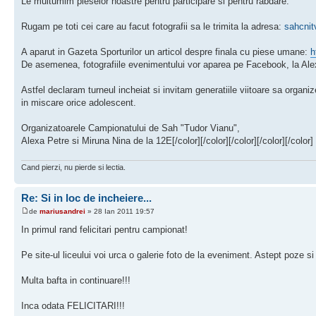
Le multumim pieselor noastre pentru participare si pentru rabdare.
Rugam pe toti cei care au facut fotografii sa le trimita la adresa:
sahcni
A aparut in Gazeta Sporturilor un articol despre finala cu piese umane:
h
De asemenea, fotografiile evenimentului vor aparea pe Facebook, la Ale
Astfel declaram turneul incheiat si invitam generatiile viitoare sa organi
in miscare orice adolescent.
Organizatoarele Campionatului de Sah "Tudor Vianu",
Alexa Petre si Miruna Nina de la 12E[/color][/color][/color][/color][/color]
Cand pierzi, nu pierde si lectia.
Re: Si in loc de incheiere...
de
mariusandrei
» 28 Ian 2011 19:57
In primul rand felicitari pentru campionat!
Pe site-ul liceului voi urca o galerie foto de la eveniment. Astept poze si
Multa bafta in continuare!!!
Inca odata FELICITARI!!!