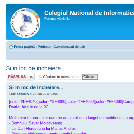
Colegiul National de Informati
Forumul vianistilor
Prima pagină
‹
Proiecte
‹
Campionatul de sah
Si in loc de incheiere...
Scrie un răspuns
Si in loc de incheiere...
de
sahcnitv
» 28 Ian 2011 03:03
[color=#BF4040][color=#BF4080][color=#FF4080][color=#FF4080]Campionat
Daniel Vasile
de la 9C.
Multumim tuturor celor care ne-au ajutat de-a lungul competitiei si cu orga
- Domnului Sever Moldoveanu;
- Lui Dan Florescu si lui Marius Andrei;
- Doamnei bibliotecare pentru spatiul acordat;