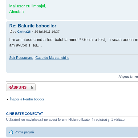
Mai usor cu limbajul,
Alinutsa
Re: Balurile bobocilor
de
Carina26
» 26 Iul 2011 16:37
Imi amintesc cand a fost balul la mine!!! Genial a fost, in seara aceea m-
am avut-o si eu....
Soft Restaurant
|
Case de Marcat Ieftine
Afişează mesa
Scrie un răspuns
Înapoi la Pentru boboci
CINE ESTE CONECTAT
Utilizatorii ce navighează pe acest forum: Niciun utilizator înregistrat şi 1 vizitator
Prima pagină