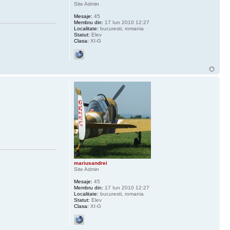
Site Admin
Mesaje:
45
Membru din:
17 Iun 2010 12:27
Localitate:
bucuresti, romania
Statut:
Elev
Clasa:
XI-G
mariusandrei
Site Admin
Mesaje:
45
Membru din:
17 Iun 2010 12:27
Localitate:
bucuresti, romania
Statut:
Elev
Clasa:
XI-G