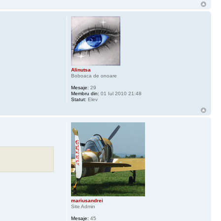
Alinutsa
Boboaca de onoare
Mesaje:
29
Membru din:
01 Iul 2010 21:48
Statut:
Elev
mariusandrei
Site Admin
Mesaje:
45