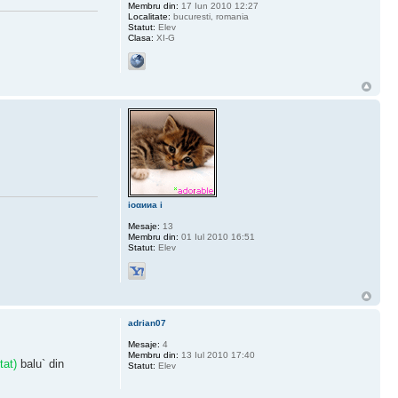
Membru din:
17 Iun 2010 12:27
Localitate:
bucuresti, romania
Statut:
Elev
Clasa:
XI-G
ioαииa i
Mesaje:
13
Membru din:
01 Iul 2010 16:51
Statut:
Elev
adrian07
Mesaje:
4
Membru din:
13 Iul 2010 17:40
tat)
balu` din
Statut:
Elev