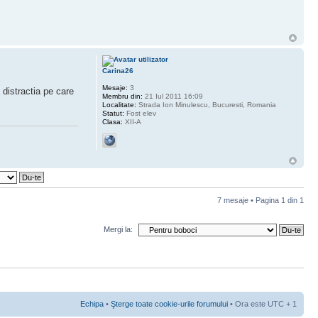
Carina26
Mesaje:
3
 distractia pe care
Membru din:
21 Iul 2011 16:09
Localitate:
Strada Ion Minulescu, Bucuresti, Romania
Statut:
Fost elev
Clasa:
XII-A
7 mesaje • Pagina
1
din
1
Mergi la:
Echipa
•
Şterge toate cookie-urile forumului
• Ora este UTC + 1