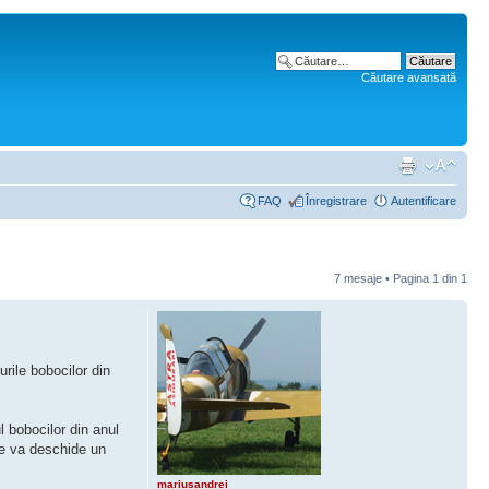
Căutare avansată
FAQ
Înregistrare
Autentificare
7 mesaje • Pagina
1
din
1
rile bobocilor din
l bobocilor din anul
se va deschide un
mariusandrei