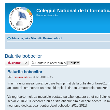
Colegiul National de Informati
Forumul vianistilor
Prima pagină
‹
Discutii
‹
Pentru boboci
Balurile bobocilor
Scrie un răspuns
Balurile bobocilor
de
mariusandrei
» 03 Iul 2010 13:55
In urma unui mesaj privat pe care l-am primit de la utilizatorul fares01,
anii trecuti, am hotarat sa deschid topicul, dar cu urmatoarele precizari:
Va rog foarte mult ca mesajele postate sa aibe legatura strict cu Balurile
scolar 2010-2011 deoarece nu se stie absolut nimic despre acesta! In mom
nou topic dedicat doar pentru Balul bobocilor 2010-2011!