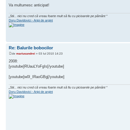
Va multumesc anticipat!
„Stii... nici nu cred că vreau foarte mult să fiu cu picioarele pe pământ “
Doru Davidovici - Aripi de argint
Re: Balurile bobocilor
de
mariusandrei
» 03 Iul 2010 14:23
2008:
[youtube]RUauLYoFgIs[/youtube]
[youtube]w0I_IRaoGBg[/youtube]
„Stii... nici nu cred că vreau foarte mult să fiu cu picioarele pe pământ “
Doru Davidovici - Aripi de argint