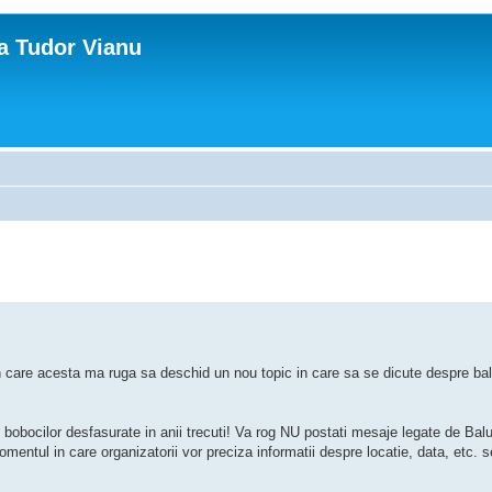
ca Tudor Vianu
 in care acesta ma ruga sa deschid un nou topic in care sa se dicute despre balu
 bobocilor desfasurate in anii trecuti! Va rog NU postati mesaje legate de Balu
entul in care organizatorii vor preciza informatii despre locatie, data, etc. 