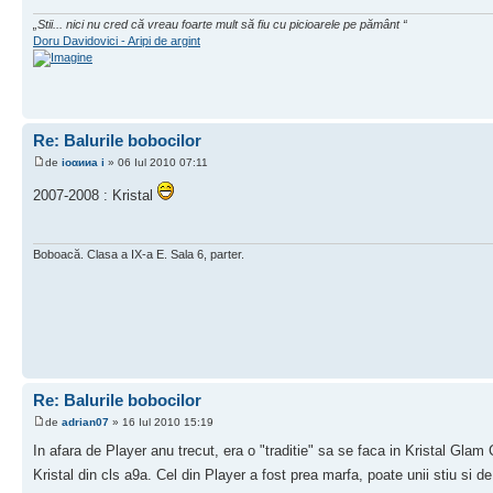
„Stii... nici nu cred că vreau foarte mult să fiu cu picioarele pe pământ “
Doru Davidovici - Aripi de argint
Re: Balurile bobocilor
de
ioαииa i
» 06 Iul 2010 07:11
2007-2008 : Kristal
Boboacă. Clasa a IX-a E. Sala 6, parter.
Re: Balurile bobocilor
de
adrian07
» 16 Iul 2010 15:19
In afara de Player anu trecut, era o "traditie" sa se faca in Kristal Gla
Kristal din cls a9a. Cel din Player a fost prea marfa, poate unii stiu si de