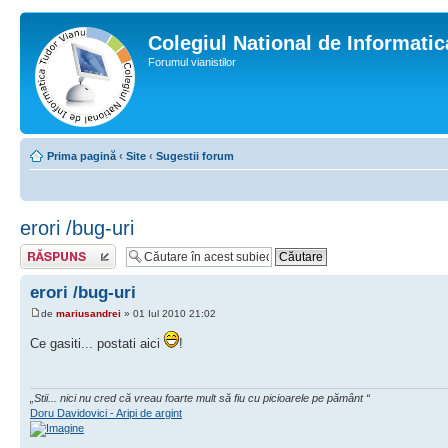
Colegiul National de Informati
Forumul vianistilor
Prima pagină
‹
Site
‹
Sugestii forum
erori /bug-uri
Scrie un răspuns
erori /bug-uri
de
mariusandrei
» 01 Iul 2010 21:02
Ce gasiti... postati aici
!
„Stii... nici nu cred că vreau foarte mult să fiu cu picioarele pe pământ “
Doru Davidovici - Aripi de argint