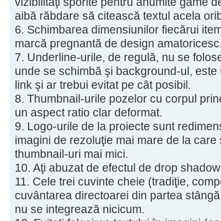
vizibilităţi sporite pentru anumite game d
aibă răbdare să citească textul acela oribi
6. Schimbarea dimensiunilor fiecărui item
marcă pregnantă de design amatoricesc
7. Underline-urile, de regulă, nu se folo
unde se schimbă şi background-ul, este
link şi ar trebui evitat pe cât posibil.
8. Thumbnail-urile pozelor cu corpul prin
un aspect ratio clar deformat.
9. Logo-urile de la proiecte sunt redimens
imagini de rezoluţie mai mare de la care 
thumbnail-uri mai mici.
10. Aţi abuzat de efectul de drop shadow
11. Cele trei cuvinte cheie (tradiţie, com
cuvântarea directoarei din partea stângă
nu se integrează nicicum.