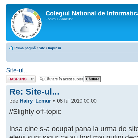
Colegiul National de Informati
Forumul vianistilor
Prima pagină
‹
Site
‹
Impresii
Site-ul...
Scrie un răspuns
Re: Site-ul...
de
Hairy_Lemur
» 08 Iul 2010 00:00
//Slighty off-topic
Insa cine s-a ocupat pana la urma de sit
elevii sunt sigur ca au fost mai putini de