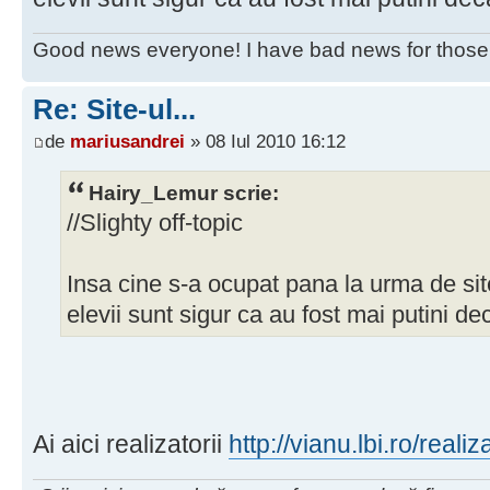
Good news everyone! I have bad news for those 
Re: Site-ul...
de
mariusandrei
» 08 Iul 2010 16:12
Hairy_Lemur scrie:
//Slighty off-topic
Insa cine s-a ocupat pana la urma de sit
elevii sunt sigur ca au fost mai putini d
Ai aici realizatorii
http://vianu.lbi.ro/realiz