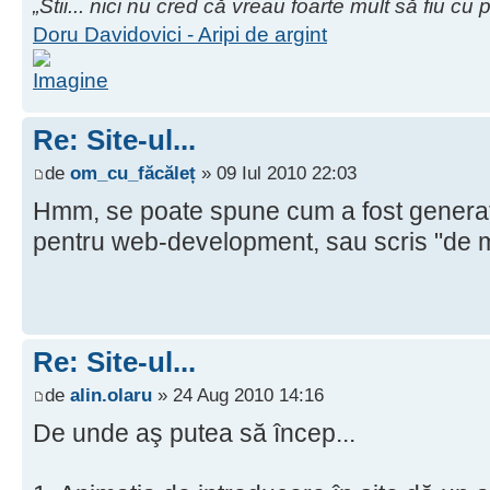
„Stii... nici nu cred că vreau foarte mult să fiu cu
Doru Davidovici - Aripi de argint
Re: Site-ul...
de
om_cu_făcăleț
» 09 Iul 2010 22:03
Hmm, se poate spune cum a fost generat
pentru web-development, sau scris "de
Re: Site-ul...
de
alin.olaru
» 24 Aug 2010 14:16
De unde aş putea să încep...