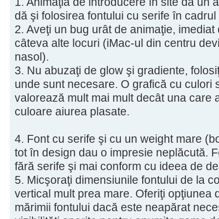
1. Animaţia de introducere în site dă un
dă şi folosirea fontului cu serife în cadrul
2. Aveţi un bug urât de animaţie, imediat
câteva alte locuri (iMac-ul din centru de
nasol).
3. Nu abuzaţi de glow şi gradiente, folosi
unde sunt necesare. O grafică cu culori s
valorează mult mai mult decât una care
culoare aiurea plasate.
4. Font cu serife şi cu un weight mare (b
tot în design dau o impresie neplăcută. Fo
fără serife şi mai conform cu ideea de d
5. Micşoraţi dimensiunile fontului de la 
vertical mult prea mare. Oferiţi opţiunea
mărimii fontului dacă este neapărat nece