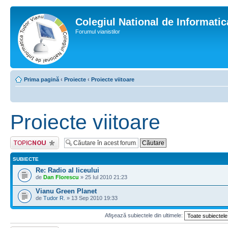
Colegiul National de Informati
Forumul vianistilor
Prima pagină
‹
Proiecte
‹
Proiecte viitoare
Proiecte viitoare
Scrie un subiect
nou
SUBIECTE
Re: Radio al liceului
de
Dan Florescu
» 25 Iul 2010 21:23
Vianu Green Planet
de
Tudor R.
» 13 Sep 2010 19:33
Afişează subiectele din ultimele: