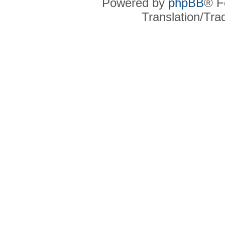
Powered by
phpBB
® F
Translation/Tr