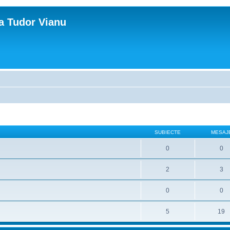
ca Tudor Vianu
SUBIECTE
MESAJ
0
0
2
3
0
0
5
19