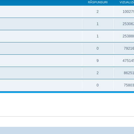
RĂSPUNSURI
VIZUALIZ
2
10027
1
25306
1
25388
0
7921
9
47514
2
8625
0
7580