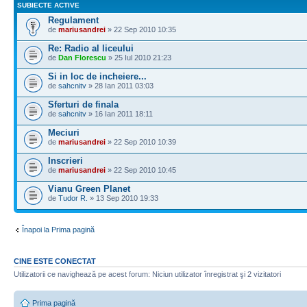
SUBIECTE ACTIVE
Regulament
de
mariusandrei
» 22 Sep 2010 10:35
Re: Radio al liceului
de
Dan Florescu
» 25 Iul 2010 21:23
Si in loc de incheiere...
de
sahcnitv
» 28 Ian 2011 03:03
Sferturi de finala
de
sahcnitv
» 16 Ian 2011 18:11
Meciuri
de
mariusandrei
» 22 Sep 2010 10:39
Inscrieri
de
mariusandrei
» 22 Sep 2010 10:45
Vianu Green Planet
de
Tudor R.
» 13 Sep 2010 19:33
Înapoi la Prima pagină
CINE ESTE CONECTAT
Utilizatorii ce navighează pe acest forum: Niciun utilizator înregistrat şi 2 vizitatori
Prima pagină