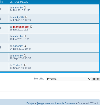
ĂRI
ULTIMUL MESAJ
de
sahcnitv
9
24 Noi 2010 21:58
de
micky007
2
07 Feb 2012 10:19
de
mariusandrei
8
28 Ian 2011 19:57
de
sahcnitv
6
16 Ian 2011 18:11
de
sahcnitv
5
04 Dec 2010 19:44
de
sahcnitv
1
26 Sep 2010 13:37
de
Tudor R.
3
13 Sep 2010 19:33
Mergi la:
Echipa
•
Şterge toate cookie-urile forumului
• Ora este UTC + 1