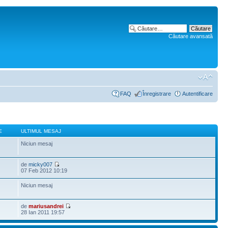
Căutare avansată
FAQ
Înregistrare
Autentificare
E
ULTIMUL MESAJ
Niciun mesaj
de
micky007
07 Feb 2012 10:19
Niciun mesaj
de
mariusandrei
28 Ian 2011 19:57