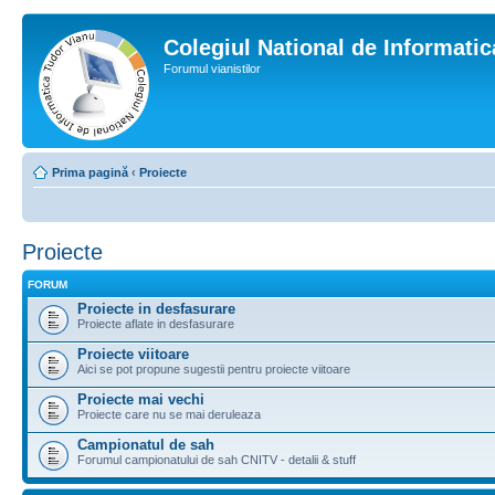
Colegiul National de Informati
Forumul vianistilor
Prima pagină
‹
Proiecte
Proiecte
FORUM
Proiecte in desfasurare
Proiecte aflate in desfasurare
Proiecte viitoare
Aici se pot propune sugestii pentru proiecte viitoare
Proiecte mai vechi
Proiecte care nu se mai deruleaza
Campionatul de sah
Forumul campionatului de sah CNITV - detalii & stuff