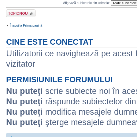
Afişează subiectele din ultimele:
Scrie un subiect
nou
Înapoi la Prima pagină
CINE ESTE CONECTAT
Utilizatorii ce navighează pe acest f
vizitator
PERMISIUNILE FORUMULUI
Nu puteţi
scrie subiecte noi în ace
Nu puteţi
răspunde subiectelor din
Nu puteţi
modifica mesajele dumne
Nu puteţi
şterge mesajele dumneav