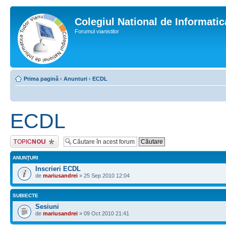
Colegiul National de Informati
Forumul vianistilor
Prima pagină
‹
Anunturi
‹
ECDL
ECDL
Scrie un subiect
nou
ANUNŢURI
Inscrieri ECDL
de
mariusandrei
» 25 Sep 2010 12:04
SUBIECTE
Sesiuni
de
mariusandrei
» 09 Oct 2010 21:41