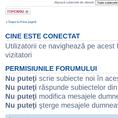
Afişează subiectele din ultimele:
Scrie un subiect
nou
Înapoi la Prima pagină
CINE ESTE CONECTAT
Utilizatorii ce navighează pe acest f
vizitatori
PERMISIUNILE FORUMULUI
Nu puteţi
scrie subiecte noi în ace
Nu puteţi
răspunde subiectelor din
Nu puteţi
modifica mesajele dumne
Nu puteţi
şterge mesajele dumneav