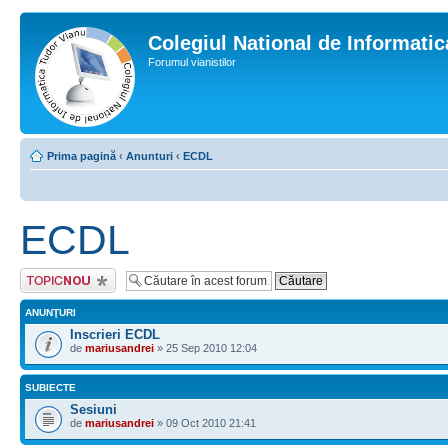
Colegiul National de Informati
Forumul vianistilor
Prima pagină
‹
Anunturi
‹
ECDL
ECDL
Scrie un subiect
nou
ANUNŢURI
Inscrieri ECDL
de
mariusandrei
» 25 Sep 2010 12:04
SUBIECTE
Sesiuni
de
mariusandrei
» 09 Oct 2010 21:41