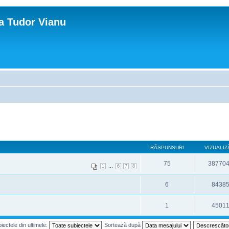
ca Tudor Vianu
RĂSPUNSURI
VIZUALIZ
75
38770
...
1
6
7
8
6
8438
1
4501
iectele din ultimele:
Sortează după