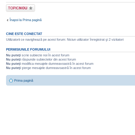
Scrie un subiect
nou
Înapoi la Prima pagină
CINE ESTE CONECTAT
Utilizatorii ce navighează pe acest forum: Niciun utilizator înregistrat şi 2 vizitatori
PERMISIUNILE FORUMULUI
Nu puteţi
scrie subiecte noi în acest forum
Nu puteţi
răspunde subiectelor din acest forum
Nu puteţi
modifica mesajele dumneavoastră în acest forum
Nu puteţi
şterge mesajele dumneavoastră în acest forum
Prima pagină