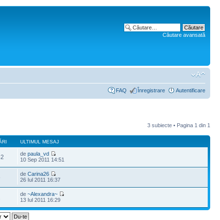
Căutare avansată
FAQ
Înregistrare
Autentificare
3 subiecte • Pagina
1
din
1
ĂRI
ULTIMUL MESAJ
de
paula_vd
42
10 Sep 2011 14:51
de
Carina26
5
26 Iul 2011 16:37
de
~Alexandra~
1
13 Iul 2011 16:29