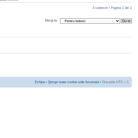
3 subiecte • Pagina
1
din
1
Mergi la:
Echipa
•
Şterge toate cookie-urile forumului
• Ora este UTC + 1