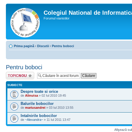
Colegiul National de Informati
Forumul vianistilor
Prima pagină
‹
Discutii
‹
Pentru boboci
Pentru boboci
Scrie un subiect
nou
SUBIECTE
Despre toate si orice
de
Alinutsa
» 02 Iul 2010 19:45
Balurile bobocilor
de
mariusandrei
» 03 Iul 2010 13:55
Intalnirile bobocilor
de
~Alexandra~
» 11 Iul 2011 13:47
Afişează sub