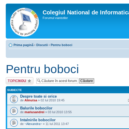
Colegiul National de Informati
Forumul vianistilor
Prima pagină
‹
Discutii
‹
Pentru boboci
Pentru boboci
Scrie un subiect
nou
SUBIECTE
Despre toate si orice
de
Alinutsa
» 02 Iul 2010 19:45
Balurile bobocilor
de
mariusandrei
» 03 Iul 2010 13:55
Intalnirile bobocilor
de
~Alexandra~
» 11 Iul 2011 13:47