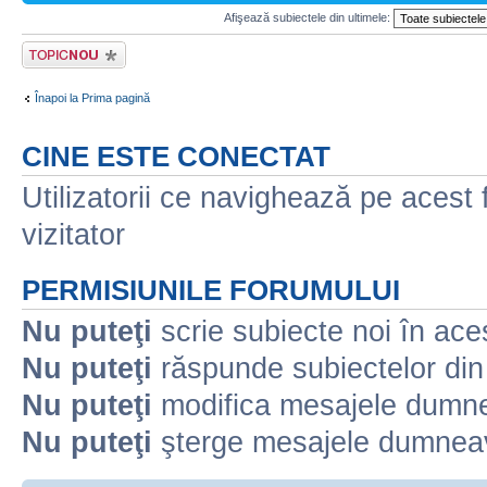
Afişează subiectele din ultimele:
Scrie un subiect
nou
Înapoi la Prima pagină
CINE ESTE CONECTAT
Utilizatorii ce navighează pe acest f
vizitator
PERMISIUNILE FORUMULUI
Nu puteţi
scrie subiecte noi în ace
Nu puteţi
răspunde subiectelor din
Nu puteţi
modifica mesajele dumne
Nu puteţi
şterge mesajele dumneav