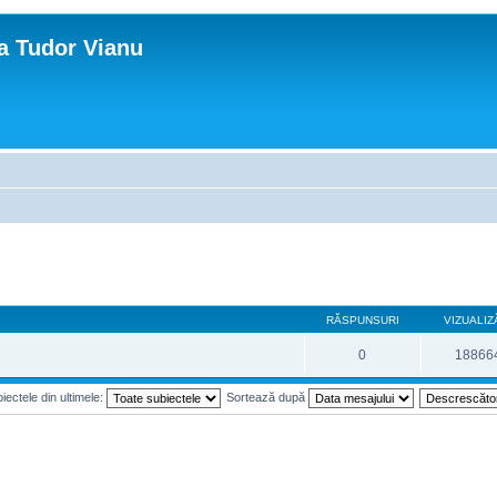
ca Tudor Vianu
RĂSPUNSURI
VIZUALIZ
0
18866
iectele din ultimele:
Sortează după