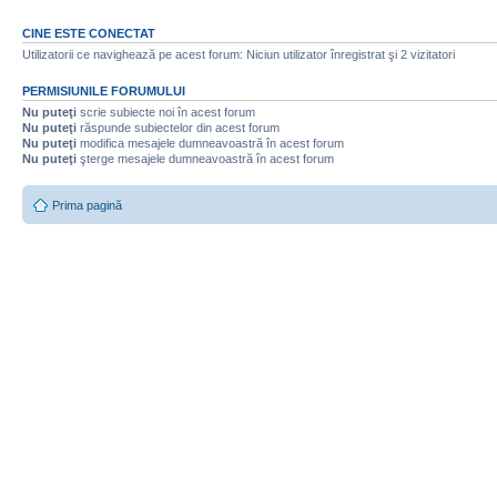
CINE ESTE CONECTAT
Utilizatorii ce navighează pe acest forum: Niciun utilizator înregistrat şi 2 vizitatori
PERMISIUNILE FORUMULUI
Nu puteţi
scrie subiecte noi în acest forum
Nu puteţi
răspunde subiectelor din acest forum
Nu puteţi
modifica mesajele dumneavoastră în acest forum
Nu puteţi
şterge mesajele dumneavoastră în acest forum
Prima pagină