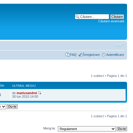
Căutare avansată
FAQ
Înregistrare
Autentificare
1 subiect • Pagina
1
din
1
ĂRI
ULTIMUL MESAJ
de
mariusandrei
4
30 Iun 2010 14:00
1 subiect • Pagina
1
din
1
Mergi la: