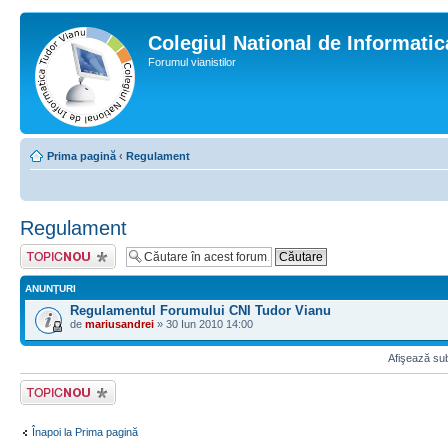
Colegiul National de Informati
Forumul vianistilor
Prima pagină
‹
Regulament
Regulament
Scrie un subiect
nou
ANUNŢURI
Regulamentul Forumului CNI Tudor Vianu
de
mariusandrei
» 30 Iun 2010 14:00
Afişează sub
Scrie un subiect
nou
Înapoi la Prima pagină