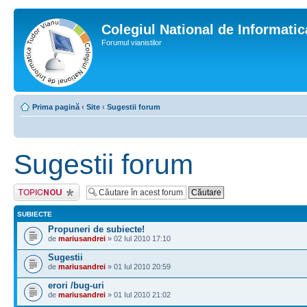
Colegiul National de Informati
Forumul vianistilor
Prima pagină
‹
Site
‹
Sugestii forum
Sugestii forum
Scrie un subiect
nou
SUBIECTE
Propuneri de subiecte!
de
mariusandrei
» 02 Iul 2010 17:10
Sugestii
de
mariusandrei
» 01 Iul 2010 20:59
erori /bug-uri
de
mariusandrei
» 01 Iul 2010 21:02