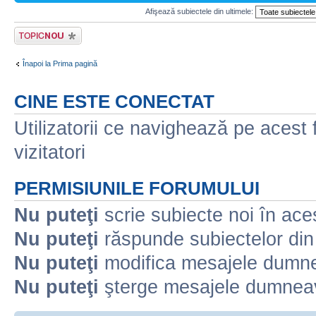
Afişează subiectele din ultimele:
Scrie un subiect
nou
Înapoi la Prima pagină
CINE ESTE CONECTAT
Utilizatorii ce navighează pe acest f
vizitatori
PERMISIUNILE FORUMULUI
Nu puteţi
scrie subiecte noi în ace
Nu puteţi
răspunde subiectelor din
Nu puteţi
modifica mesajele dumne
Nu puteţi
şterge mesajele dumneav