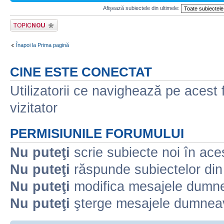
Afişează subiectele din ultimele:
Scrie un subiect
nou
Înapoi la Prima pagină
CINE ESTE CONECTAT
Utilizatorii ce navighează pe acest f
vizitator
PERMISIUNILE FORUMULUI
Nu puteţi
scrie subiecte noi în ace
Nu puteţi
răspunde subiectelor din
Nu puteţi
modifica mesajele dumne
Nu puteţi
şterge mesajele dumneav