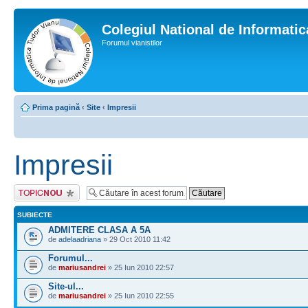
Colegiul National de Informati
Forumul vianistilor
Prima pagină
‹
Site
‹
Impresii
Impresii
Scrie un subiect
nou
SUBIECTE
ADMITERE CLASA A 5A
de
adelaadriana
» 29 Oct 2010 11:42
Forumul...
de
mariusandrei
» 25 Iun 2010 22:57
Site-ul...
de
mariusandrei
» 25 Iun 2010 22:55