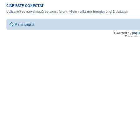
CINE ESTE CONECTAT
Utilizatorii ce navighează pe acest forum: Niciun utilizator înregistrat şi 2 vizitatori
Prima pagină
Powered by
php
Translatio