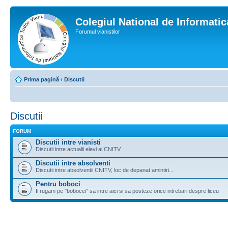
Colegiul National de Informati
Forumul vianistilor
Prima pagină
‹
Discutii
Discutii
FORUM
Discutii intre vianisti
Discutii intre actualii elevi ai CNITV
Discutii intre absolventi
Discutii intre absolventii CNITV, loc de depanat amintiri...
Pentru boboci
Ii rugam pe "bobocei" sa intre aici si sa posteze orice intrebari despre liceu