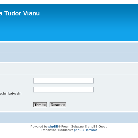
ca Tudor Vianu
 schimbat-o din
Powered by
phpBB
® Forum Software © phpBB Group
Translation/Traducere:
phpBB România