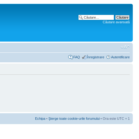
Căutare avansată
FAQ
Înregistrare
Autentificare
Echipa
•
Şterge toate cookie-urile forumului
• Ora este UTC + 1