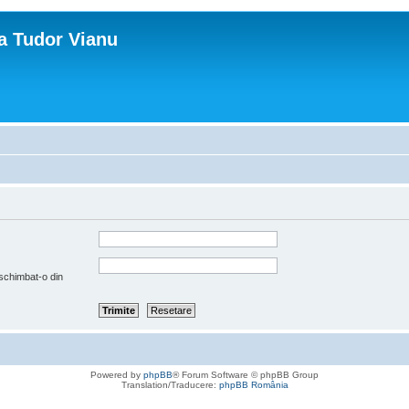
ca Tudor Vianu
 schimbat-o din
Powered by
phpBB
® Forum Software © phpBB Group
Translation/Traducere:
phpBB România