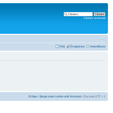
Căutare avansată
FAQ
Înregistrare
Autentificare
Echipa
•
Şterge toate cookie-urile forumului
• Ora este UTC + 1