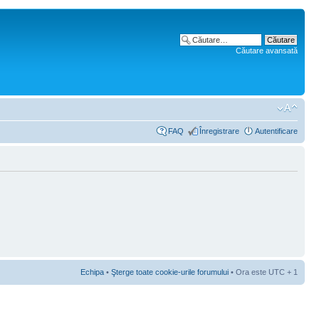
Căutare avansată
FAQ
Înregistrare
Autentificare
Echipa
•
Şterge toate cookie-urile forumului
• Ora este UTC + 1