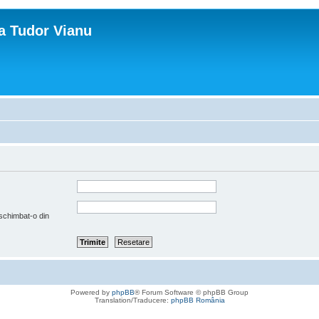
ca Tudor Vianu
 schimbat-o din
Powered by
phpBB
® Forum Software © phpBB Group
Translation/Traducere:
phpBB România