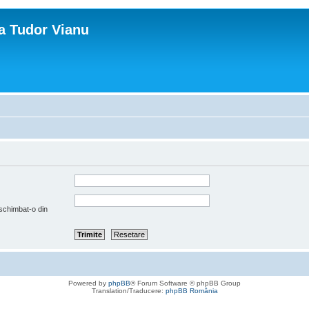
ca Tudor Vianu
 schimbat-o din
Powered by
phpBB
® Forum Software © phpBB Group
Translation/Traducere:
phpBB România