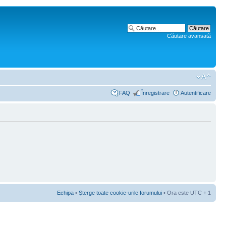
Căutare avansată
FAQ
Înregistrare
Autentificare
Echipa
•
Şterge toate cookie-urile forumului
• Ora este UTC + 1