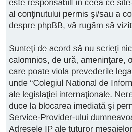
este responsabill în ceea ce sit
al conţinutului permis şi/sau a co
despre phpBB, vă rugăm să vizit
Sunteţi de acord să nu scrieţi ni
calomnios, de ură, ameninţare, o
care poate viola prevederile legal
unde “Colegiul National de Infor
ale legislaţiei internaţionale. N
duce la blocarea imediată şi perm
Service-Provider-ului dumneavo
Adresele IP ale tuturor mesajelor