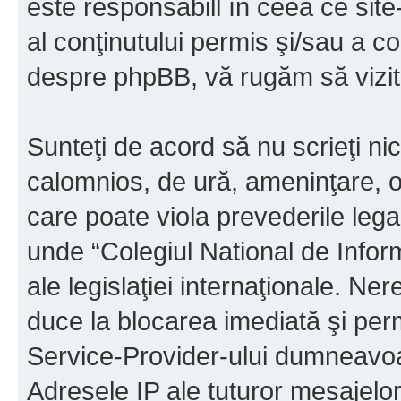
este responsabill în ceea ce sit
al conţinutului permis şi/sau a co
despre phpBB, vă rugăm să vizit
Sunteţi de acord să nu scrieţi ni
calomnios, de ură, ameninţare, o
care poate viola prevederile legal
unde “Colegiul National de Infor
ale legislaţiei internaţionale. N
duce la blocarea imediată şi perm
Service-Provider-ului dumneavo
Adresele IP ale tuturor mesajelor