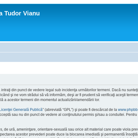
ca Tudor Vianu
ntraţi din punct de vedere legal sub incidenţa următorilor termeni. Dacă nu sunteţi d
ând şi ne vom strădui să vă informăm, deşi ar fi prudent să verificaţi aceşti termeni
ală a acestor termeni din momentul actualizării/amendării lor.
Licenţei Generală Publică
” (abreviată “GPL”) şi poate fi descărcat de la
www.phpbb
cceptă sau nu din punct de vedere al conţinutului permis şi/sau a conduitei. Pentru 
os, de ură, ameninţare, orientare-sexuală sau orice alt material care poate viola pre
respectarea acestor prevederi poate duce la blocarea imediată şi permanentă însoţi