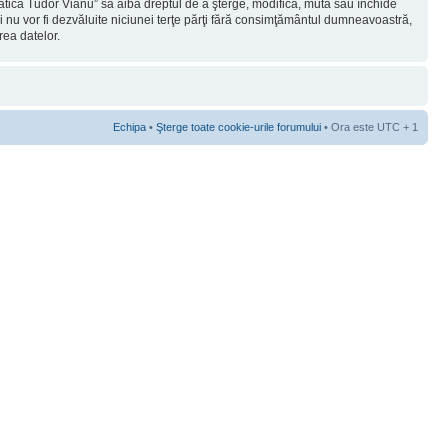
rmatica Tudor Vianu” să aibă dreptul de a şterge, modifica, muta sau închide
ii nu vor fi dezvăluite niciunei terţe părţi fără consimţământul dumneavoastră,
rea datelor.
Echipa
•
Şterge toate cookie-urile forumului
• Ora este UTC + 1