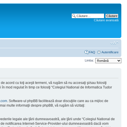
Căutare avansată
FAQ
Autentificare
Limba:
e acord cu toţi aceşti termeni, vă rugăm să nu accesaţi şi/sau folosiţi
 în mod regulat în timp ce folosiţi “Colegiul National de Informatica Tudor
.com
. Software-ul phpBB facilitează doar discuţiile care au ca mijloc de
mai multe informaţii despre phpBB, vă rugăm să vizitaţi:
vederile legale ale ţării dumneavoastră, ale ţării unde “Colegiul National de
tă de notificarea Internet-Service-Provider-ului dumneavoastră dacă vom