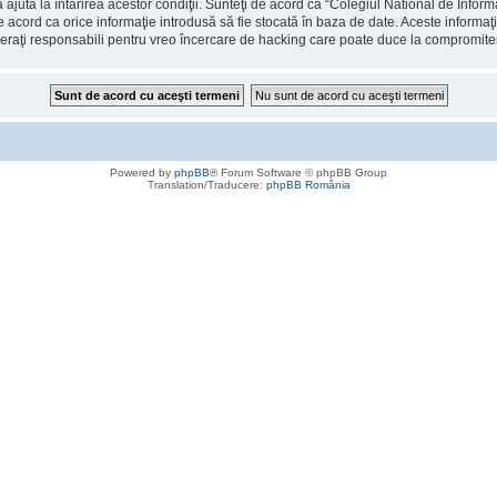
 ajuta la întărirea acestor condiţii. Sunteţi de acord ca “Colegiul National de Info
de acord ca orice informaţie introdusă să fie stocată în baza de date. Aceste informaţ
deraţi responsabili pentru vreo încercare de hacking care poate duce la compromite
Powered by
phpBB
® Forum Software © phpBB Group
Translation/Traducere:
phpBB România