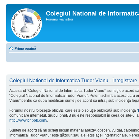
Colegiul National de Informati
Forumul vianistilor
Prima pagină
Colegiul National de Informatica Tudor Vianu - Înregistrare
Accesând “Colegiul National de Informatica Tudor Vianu”, sunteţi de acord să i
“Colegiul National de Informatica Tudor Vianu”. Putem schimba acest lucru oric
Vianu” pentru că după modificări sunteţi de acord să intraţi sub incidenţa leg
Forumul nostru foloseşte phpBB, care este o soluţie publicată sub incidenţa “
comunicare internetul, grupul phpBB nu este responsabill în ceea ce site-ul a
http://www.phpbb.com/
.
Sunteţi de acord să nu scrieţi niciun material abuziv, obscen, vulgar, calomni
Informatica Tudor Vianu” este găzduit sau ale legislaţiei internaţionale. Ne