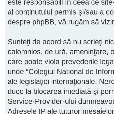
este responsabill în ceea ce sit
al conţinutului permis şi/sau a co
despre phpBB, vă rugăm să vizit
Sunteţi de acord să nu scrieţi ni
calomnios, de ură, ameninţare, o
care poate viola prevederile legal
unde “Colegiul National de Infor
ale legislaţiei internaţionale. N
duce la blocarea imediată şi perm
Service-Provider-ului dumneavo
Adresele IP ale tuturor mesajelor