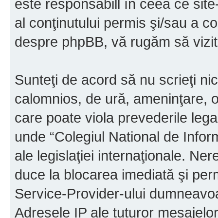
este responsabill în ceea ce sit
al conţinutului permis şi/sau a co
despre phpBB, vă rugăm să vizit
Sunteţi de acord să nu scrieţi ni
calomnios, de ură, ameninţare, o
care poate viola prevederile legal
unde “Colegiul National de Infor
ale legislaţiei internaţionale. N
duce la blocarea imediată şi perm
Service-Provider-ului dumneavo
Adresele IP ale tuturor mesajelor