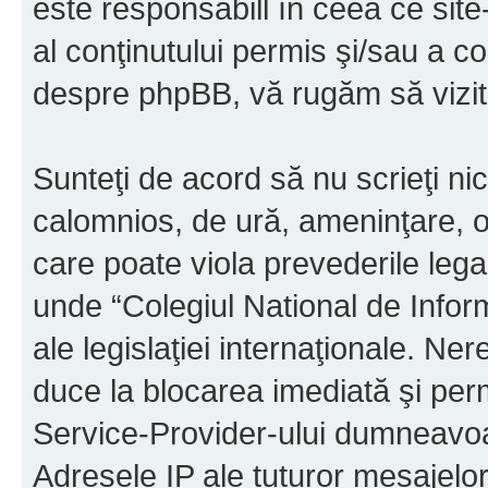
este responsabill în ceea ce sit
al conţinutului permis şi/sau a co
despre phpBB, vă rugăm să vizit
Sunteţi de acord să nu scrieţi ni
calomnios, de ură, ameninţare, o
care poate viola prevederile legal
unde “Colegiul National de Infor
ale legislaţiei internaţionale. N
duce la blocarea imediată şi perm
Service-Provider-ului dumneavo
Adresele IP ale tuturor mesajelor