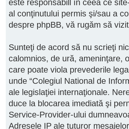
este responsabill în ceea ce sit
al conţinutului permis şi/sau a co
despre phpBB, vă rugăm să vizit
Sunteţi de acord să nu scrieţi ni
calomnios, de ură, ameninţare, o
care poate viola prevederile legal
unde “Colegiul National de Infor
ale legislaţiei internaţionale. N
duce la blocarea imediată şi perm
Service-Provider-ului dumneavo
Adresele IP ale tuturor mesajelor