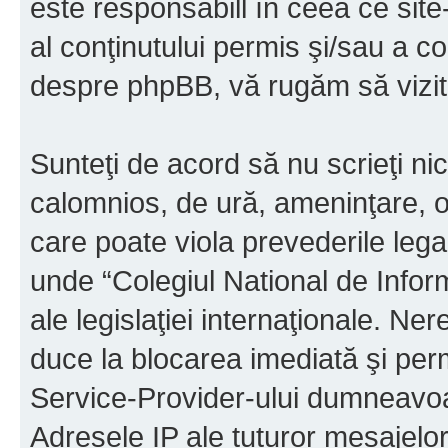
este responsabill în ceea ce sit
al conţinutului permis şi/sau a co
despre phpBB, vă rugăm să vizit
Sunteţi de acord să nu scrieţi ni
calomnios, de ură, ameninţare, o
care poate viola prevederile legal
unde “Colegiul National de Infor
ale legislaţiei internaţionale. N
duce la blocarea imediată şi perm
Service-Provider-ului dumneavo
Adresele IP ale tuturor mesajelor