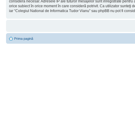
considera necesar. Adresele IP ale tuturor mesajelor sunt înregistrate pentru a
orice subiect în orice moment în care consideră potrivit. Ca utilizator sunteţi 
iar “Colegiul National de Informatica Tudor Vianu” sau phpBB nu pot fi consi
Prima pagină