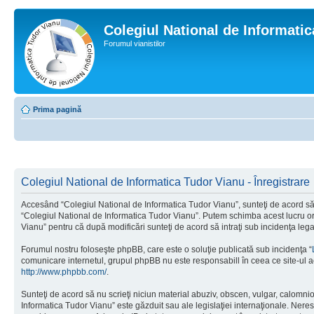
Colegiul National de Informati
Forumul vianistilor
Prima pagină
Colegiul National de Informatica Tudor Vianu - Înregistrare
Accesând “Colegiul National de Informatica Tudor Vianu”, sunteţi de acord să i
“Colegiul National de Informatica Tudor Vianu”. Putem schimba acest lucru oric
Vianu” pentru că după modificări sunteţi de acord să intraţi sub incidenţa leg
Forumul nostru foloseşte phpBB, care este o soluţie publicată sub incidenţa “
comunicare internetul, grupul phpBB nu este responsabill în ceea ce site-ul a
http://www.phpbb.com/
.
Sunteţi de acord să nu scrieţi niciun material abuziv, obscen, vulgar, calomni
Informatica Tudor Vianu” este găzduit sau ale legislaţiei internaţionale. Ne