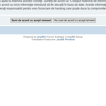
 ajuta la întărirea acestor condiţii. Sunteţi de acord ca “Colegiul National de Info
de acord ca orice informaţie introdusă să fie stocată în baza de date. Aceste informaţ
deraţi responsabili pentru vreo încercare de hacking care poate duce la compromite
Powered by
phpBB
® Forum Software © phpBB Group
Translation/Traducere:
phpBB România