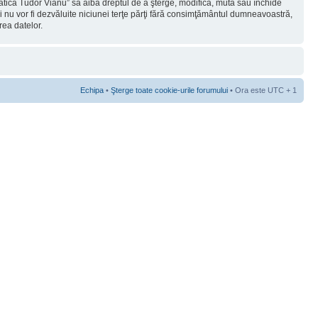
rmatica Tudor Vianu” să aibă dreptul de a şterge, modifica, muta sau închide
ii nu vor fi dezvăluite niciunei terţe părţi fără consimţământul dumneavoastră,
rea datelor.
Echipa
•
Şterge toate cookie-urile forumului
• Ora este UTC + 1