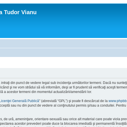
ca Tudor Vianu
ntraţi din punct de vedere legal sub incidenţa următorilor termeni. Dacă nu sunteţi d
ând şi ne vom strădui să vă informăm, deşi ar fi prudent să verificaţi aceşti termeni
ală a acestor termeni din momentul actualizării/amendării lor.
Licenţei Generală Publică
” (abreviată “GPL”) şi poate fi descărcat de la
www.phpbb
cceptă sau nu din punct de vedere al conţinutului permis şi/sau a conduitei. Pentru 
os, de ură, ameninţare, orientare-sexuală sau orice alt material care poate viola pre
respectarea acestor prevederi poate duce la blocarea imediată şi permanentă însoţi