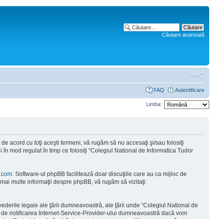
Căutare avansată
FAQ
Autentificare
Limba:
e acord cu toţi aceşti termeni, vă rugăm să nu accesaţi şi/sau folosiţi
 în mod regulat în timp ce folosiţi “Colegiul National de Informatica Tudor
.com
. Software-ul phpBB facilitează doar discuţiile care au ca mijloc de
mai multe informaţii despre phpBB, vă rugăm să vizitaţi:
vederile legale ale ţării dumneavoastră, ale ţării unde “Colegiul National de
tă de notificarea Internet-Service-Provider-ului dumneavoastră dacă vom