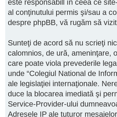
este responsabill în ceea ce sit
al conţinutului permis şi/sau a co
despre phpBB, vă rugăm să vizit
Sunteţi de acord să nu scrieţi ni
calomnios, de ură, ameninţare, o
care poate viola prevederile legal
unde “Colegiul National de Infor
ale legislaţiei internaţionale. N
duce la blocarea imediată şi perm
Service-Provider-ului dumneavo
Adresele IP ale tuturor mesajelor