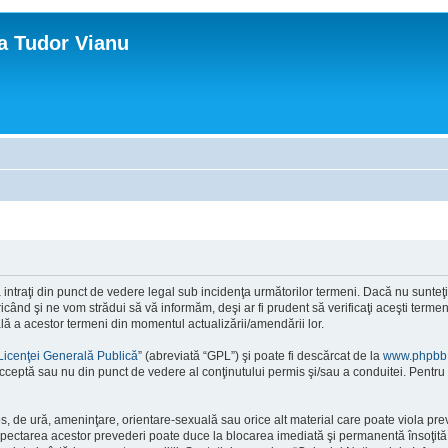
ca Tudor Vianu
ntraţi din punct de vedere legal sub incidenţa următorilor termeni. Dacă nu sunteţi d
ând şi ne vom strădui să vă informăm, deşi ar fi prudent să verificaţi aceşti termeni
ală a acestor termeni din momentul actualizării/amendării lor.
Licenţei Generală Publică
” (abreviată “GPL”) şi poate fi descărcat de la
www.phpbb
cceptă sau nu din punct de vedere al conţinutului permis şi/sau a conduitei. Pentru 
os, de ură, ameninţare, orientare-sexuală sau orice alt material care poate viola pre
respectarea acestor prevederi poate duce la blocarea imediată şi permanentă însoţi