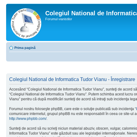
Colegiul National de Informati
Forumul vianistilor
Prima pagină
Colegiul National de Informatica Tudor Vianu - Înregistrare
Accesând “Colegiul National de Informatica Tudor Vianu”, sunteţi de acord să i
“Colegiul National de Informatica Tudor Vianu”. Putem schimba acest lucru oric
Vianu” pentru că după modificări sunteţi de acord să intraţi sub incidenţa leg
Forumul nostru foloseşte phpBB, care este o soluţie publicată sub incidenţa “
comunicare internetul, grupul phpBB nu este responsabill în ceea ce site-ul a
http://www.phpbb.com/
.
Sunteţi de acord să nu scrieţi niciun material abuziv, obscen, vulgar, calomni
Informatica Tudor Vianu” este găzduit sau ale legislaţiei internaţionale. Ne