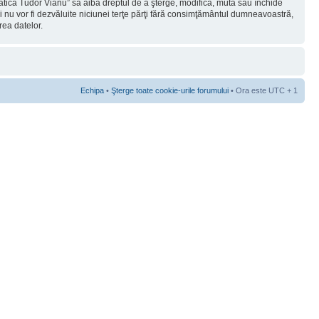
rmatica Tudor Vianu” să aibă dreptul de a şterge, modifica, muta sau închide
ii nu vor fi dezvăluite niciunei terţe părţi fără consimţământul dumneavoastră,
rea datelor.
Echipa
•
Şterge toate cookie-urile forumului
• Ora este UTC + 1