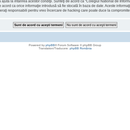
 ajuta la întărirea acestor condiţii. Sunteţi de acord ca “Colegiul National de Info
de acord ca orice informaţie introdusă să fie stocată în baza de date. Aceste informaţ
deraţi responsabili pentru vreo încercare de hacking care poate duce la compromite
Powered by
phpBB
® Forum Software © phpBB Group
Translation/Traducere:
phpBB România