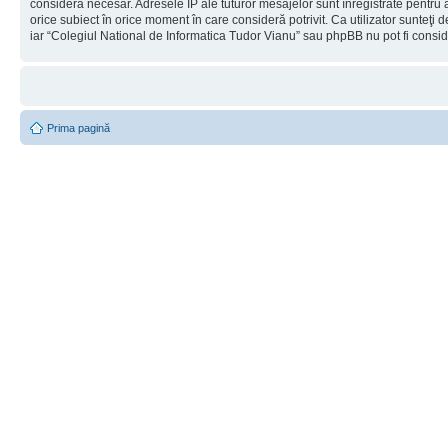
considera necesar. Adresele IP ale tuturor mesajelor sunt înregistrate pentru a
orice subiect în orice moment în care consideră potrivit. Ca utilizator sunteţi 
iar “Colegiul National de Informatica Tudor Vianu” sau phpBB nu pot fi consi
Prima pagină