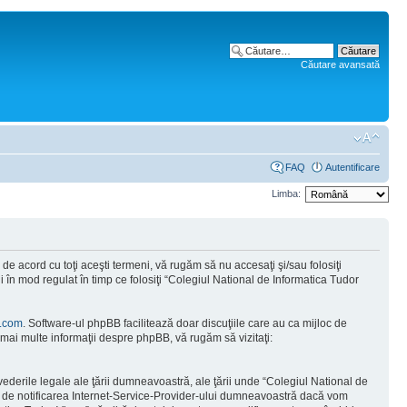
Căutare avansată
FAQ
Autentificare
Limba:
e acord cu toţi aceşti termeni, vă rugăm să nu accesaţi şi/sau folosiţi
 în mod regulat în timp ce folosiţi “Colegiul National de Informatica Tudor
.com
. Software-ul phpBB facilitează doar discuţiile care au ca mijloc de
mai multe informaţii despre phpBB, vă rugăm să vizitaţi:
vederile legale ale ţării dumneavoastră, ale ţării unde “Colegiul National de
tă de notificarea Internet-Service-Provider-ului dumneavoastră dacă vom