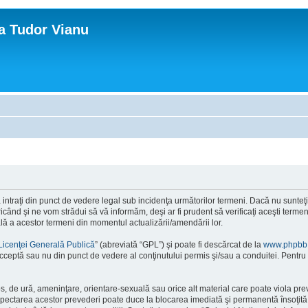
ca Tudor Vianu
ntraţi din punct de vedere legal sub incidenţa următorilor termeni. Dacă nu sunteţi d
ând şi ne vom strădui să vă informăm, deşi ar fi prudent să verificaţi aceşti termeni
ală a acestor termeni din momentul actualizării/amendării lor.
Licenţei Generală Publică
” (abreviată “GPL”) şi poate fi descărcat de la
www.phpbb
cceptă sau nu din punct de vedere al conţinutului permis şi/sau a conduitei. Pentru 
os, de ură, ameninţare, orientare-sexuală sau orice alt material care poate viola pre
respectarea acestor prevederi poate duce la blocarea imediată şi permanentă însoţi