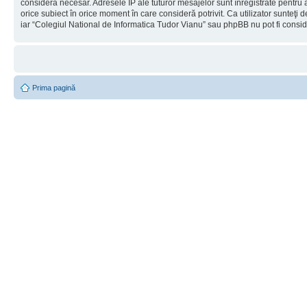
considera necesar. Adresele IP ale tuturor mesajelor sunt înregistrate pentru a
orice subiect în orice moment în care consideră potrivit. Ca utilizator sunteţi 
iar “Colegiul National de Informatica Tudor Vianu” sau phpBB nu pot fi consi
Prima pagină