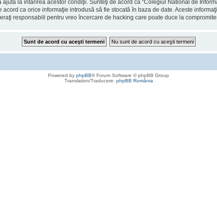
 ajuta la întărirea acestor condiţii. Sunteţi de acord ca “Colegiul National de Info
de acord ca orice informaţie introdusă să fie stocată în baza de date. Aceste informaţ
deraţi responsabili pentru vreo încercare de hacking care poate duce la compromite
Powered by
phpBB
® Forum Software © phpBB Group
Translation/Traducere:
phpBB România