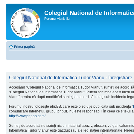
Colegiul National de Informati
Forumul vianistilor
Prima pagină
Colegiul National de Informatica Tudor Vianu - Înregistrare
Accesând “Colegiul National de Informatica Tudor Vianu”, sunteţi de acord să i
“Colegiul National de Informatica Tudor Vianu”. Putem schimba acest lucru oric
Vianu” pentru că după modificări sunteţi de acord să intraţi sub incidenţa leg
Forumul nostru foloseşte phpBB, care este o soluţie publicată sub incidenţa “
comunicare internetul, grupul phpBB nu este responsabill în ceea ce site-ul a
http://www.phpbb.com/
.
Sunteţi de acord să nu scrieţi niciun material abuziv, obscen, vulgar, calomni
Informatica Tudor Vianu” este găzduit sau ale legislaţiei internaţionale. Ne