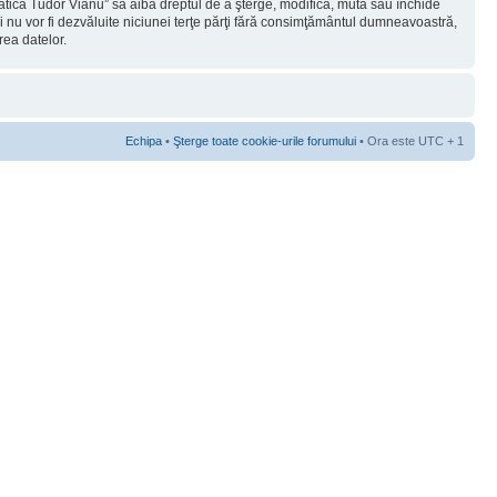
rmatica Tudor Vianu” să aibă dreptul de a şterge, modifica, muta sau închide
ii nu vor fi dezvăluite niciunei terţe părţi fără consimţământul dumneavoastră,
rea datelor.
Echipa
•
Şterge toate cookie-urile forumului
• Ora este UTC + 1