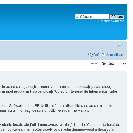
Căutare avansată
FAQ
Autentificare
Limba:
e acord cu toţi aceşti termeni, vă rugăm să nu accesaţi şi/sau folosiţi
 în mod regulat în timp ce folosiţi “Colegiul National de Informatica Tudor
.com
. Software-ul phpBB facilitează doar discuţiile care au ca mijloc de
mai multe informaţii despre phpBB, vă rugăm să vizitaţi:
vederile legale ale ţării dumneavoastră, ale ţării unde “Colegiul National de
tă de notificarea Internet-Service-Provider-ului dumneavoastră dacă vom