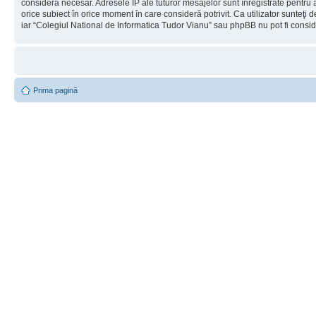
considera necesar. Adresele IP ale tuturor mesajelor sunt înregistrate pentru a
orice subiect în orice moment în care consideră potrivit. Ca utilizator sunteţi 
iar “Colegiul National de Informatica Tudor Vianu” sau phpBB nu pot fi consi
Prima pagină