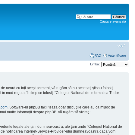
Căutare avansată
FAQ
Autentificare
Limba:
e acord cu toţi aceşti termeni, vă rugăm să nu accesaţi şi/sau folosiţi
 în mod regulat în timp ce folosiţi “Colegiul National de Informatica Tudor
.com
. Software-ul phpBB facilitează doar discuţiile care au ca mijloc de
mai multe informaţii despre phpBB, vă rugăm să vizitaţi:
vederile legale ale ţării dumneavoastră, ale ţării unde “Colegiul National de
tă de notificarea Internet-Service-Provider-ului dumneavoastră dacă vom