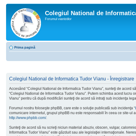
Colegiul National de Informati
Forumul vianistilor
Prima pagină
Colegiul National de Informatica Tudor Vianu - Înregistrare
Accesând “Colegiul National de Informatica Tudor Vianu”, sunteţi de acord să i
“Colegiul National de Informatica Tudor Vianu”. Putem schimba acest lucru oric
Vianu” pentru că după modificări sunteţi de acord să intraţi sub incidenţa leg
Forumul nostru foloseşte phpBB, care este o soluţie publicată sub incidenţa “
comunicare internetul, grupul phpBB nu este responsabill în ceea ce site-ul a
http://www.phpbb.com/
.
Sunteţi de acord să nu scrieţi niciun material abuziv, obscen, vulgar, calomni
Informatica Tudor Vianu” este găzduit sau ale legislaţiei internaţionale. Ne