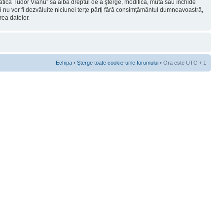
rmatica Tudor Vianu” să aibă dreptul de a şterge, modifica, muta sau închide
ii nu vor fi dezvăluite niciunei terţe părţi fără consimţământul dumneavoastră,
rea datelor.
Echipa
•
Şterge toate cookie-urile forumului
• Ora este UTC + 1