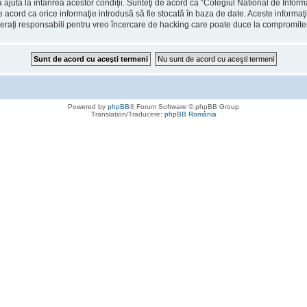
 ajuta la întărirea acestor condiţii. Sunteţi de acord ca “Colegiul National de Info
de acord ca orice informaţie introdusă să fie stocată în baza de date. Aceste informaţ
deraţi responsabili pentru vreo încercare de hacking care poate duce la compromite
Powered by
phpBB
® Forum Software © phpBB Group
Translation/Traducere:
phpBB România