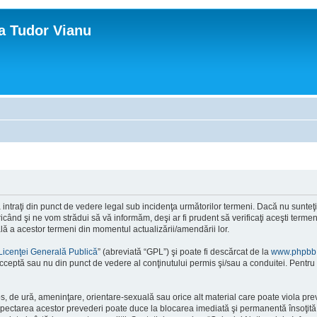
ca Tudor Vianu
ntraţi din punct de vedere legal sub incidenţa următorilor termeni. Dacă nu sunteţi d
ând şi ne vom strădui să vă informăm, deşi ar fi prudent să verificaţi aceşti termeni
ală a acestor termeni din momentul actualizării/amendării lor.
Licenţei Generală Publică
” (abreviată “GPL”) şi poate fi descărcat de la
www.phpbb
cceptă sau nu din punct de vedere al conţinutului permis şi/sau a conduitei. Pentru 
os, de ură, ameninţare, orientare-sexuală sau orice alt material care poate viola pre
respectarea acestor prevederi poate duce la blocarea imediată şi permanentă însoţi