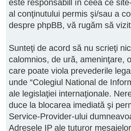
este responsabill în ceea ce sit
al conţinutului permis şi/sau a co
despre phpBB, vă rugăm să vizit
Sunteţi de acord să nu scrieţi ni
calomnios, de ură, ameninţare, o
care poate viola prevederile legal
unde “Colegiul National de Infor
ale legislaţiei internaţionale. N
duce la blocarea imediată şi perm
Service-Provider-ului dumneavo
Adresele IP ale tuturor mesajelor