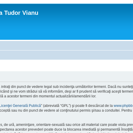
ca Tudor Vianu
ntraţi din punct de vedere legal sub incidenţa următorilor termeni. Dacă nu sunteţi d
ând şi ne vom strădui să vă informăm, deşi ar fi prudent să verificaţi aceşti termeni
ală a acestor termeni din momentul actualizării/amendării lor.
Licenţei Generală Publică
” (abreviată “GPL”) şi poate fi descărcat de la
www.phpbb
cceptă sau nu din punct de vedere al conţinutului permis şi/sau a conduitei. Pentru 
os, de ură, ameninţare, orientare-sexuală sau orice alt material care poate viola pre
respectarea acestor prevederi poate duce la blocarea imediată şi permanentă însoţi