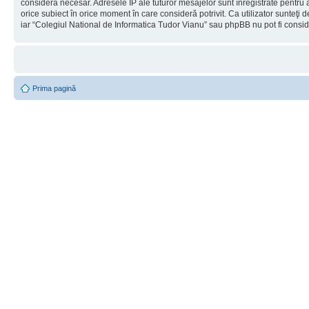
considera necesar. Adresele IP ale tuturor mesajelor sunt înregistrate pentru a
orice subiect în orice moment în care consideră potrivit. Ca utilizator sunteţi 
iar “Colegiul National de Informatica Tudor Vianu” sau phpBB nu pot fi consi
Prima pagină