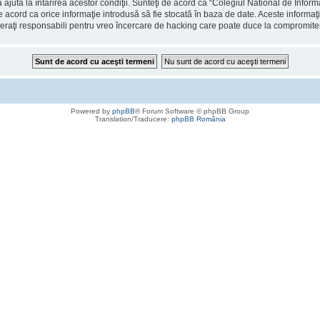
 ajuta la întărirea acestor condiţii. Sunteţi de acord ca “Colegiul National de Info
de acord ca orice informaţie introdusă să fie stocată în baza de date. Aceste informaţ
deraţi responsabili pentru vreo încercare de hacking care poate duce la compromite
Powered by
phpBB
® Forum Software © phpBB Group
Translation/Traducere:
phpBB România