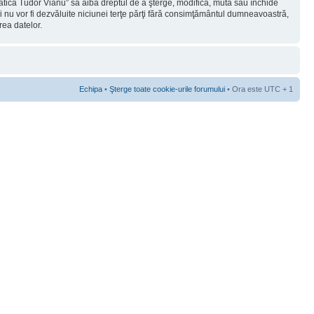
rmatica Tudor Vianu” să aibă dreptul de a şterge, modifica, muta sau închide
ii nu vor fi dezvăluite niciunei terţe părţi fără consimţământul dumneavoastră,
rea datelor.
Echipa
•
Şterge toate cookie-urile forumului
• Ora este UTC + 1