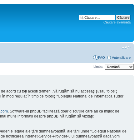
Căutare avansată
FAQ
Autentificare
Limba:
e acord cu toţi aceşti termeni, vă rugăm să nu accesaţi şi/sau folosiţi
 în mod regulat în timp ce folosiţi “Colegiul National de Informatica Tudor
.com
. Software-ul phpBB facilitează doar discuţiile care au ca mijloc de
mai multe informaţii despre phpBB, vă rugăm să vizitaţi:
vederile legale ale ţării dumneavoastră, ale ţării unde “Colegiul National de
tă de notificarea Internet-Service-Provider-ului dumneavoastră dacă vom