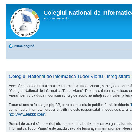
Colegiul National de Informati
Forumul vianistilor
Prima pagină
Colegiul National de Informatica Tudor Vianu - Înregistrare
Accesând “Colegiul National de Informatica Tudor Vianu”, sunteţi de acord să i
“Colegiul National de Informatica Tudor Vianu”. Putem schimba acest lucru oric
Vianu” pentru că după modificări sunteţi de acord să intraţi sub incidenţa leg
Forumul nostru foloseşte phpBB, care este o soluţie publicată sub incidenţa “
comunicare internetul, grupul phpBB nu este responsabill în ceea ce site-ul a
http://www.phpbb.com/
.
Sunteţi de acord să nu scrieţi niciun material abuziv, obscen, vulgar, calomni
Informatica Tudor Vianu” este găzduit sau ale legislaţiei internaţionale. Ne