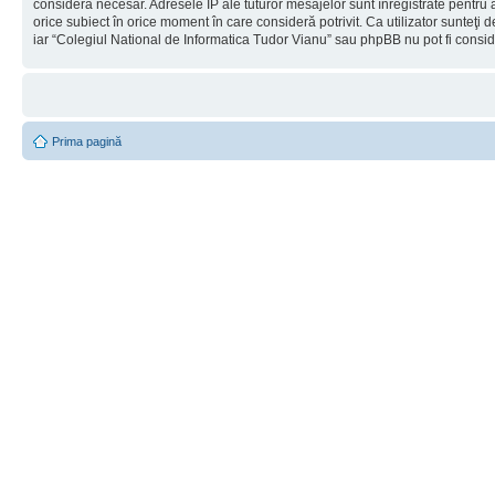
considera necesar. Adresele IP ale tuturor mesajelor sunt înregistrate pentru a
orice subiect în orice moment în care consideră potrivit. Ca utilizator sunteţi 
iar “Colegiul National de Informatica Tudor Vianu” sau phpBB nu pot fi consi
Prima pagină