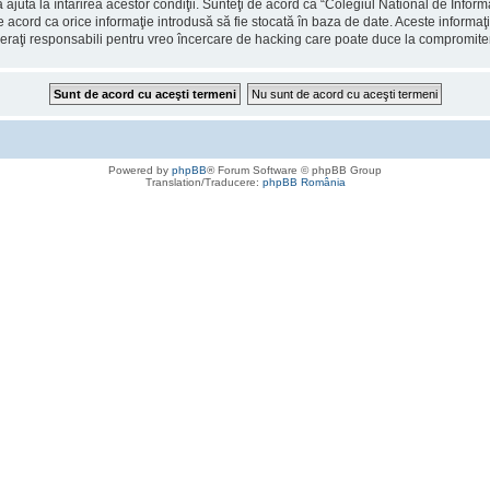
 ajuta la întărirea acestor condiţii. Sunteţi de acord ca “Colegiul National de Info
de acord ca orice informaţie introdusă să fie stocată în baza de date. Aceste informaţ
deraţi responsabili pentru vreo încercare de hacking care poate duce la compromite
Powered by
phpBB
® Forum Software © phpBB Group
Translation/Traducere:
phpBB România