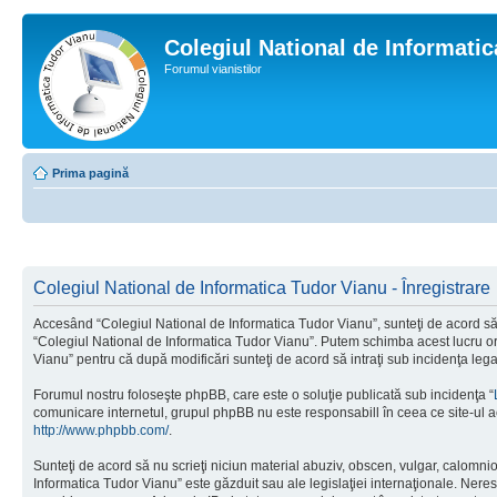
Colegiul National de Informati
Forumul vianistilor
Prima pagină
Colegiul National de Informatica Tudor Vianu - Înregistrare
Accesând “Colegiul National de Informatica Tudor Vianu”, sunteţi de acord să i
“Colegiul National de Informatica Tudor Vianu”. Putem schimba acest lucru oric
Vianu” pentru că după modificări sunteţi de acord să intraţi sub incidenţa leg
Forumul nostru foloseşte phpBB, care este o soluţie publicată sub incidenţa “
comunicare internetul, grupul phpBB nu este responsabill în ceea ce site-ul a
http://www.phpbb.com/
.
Sunteţi de acord să nu scrieţi niciun material abuziv, obscen, vulgar, calomni
Informatica Tudor Vianu” este găzduit sau ale legislaţiei internaţionale. Ne