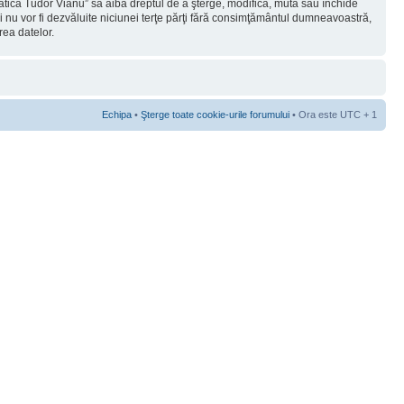
rmatica Tudor Vianu” să aibă dreptul de a şterge, modifica, muta sau închide
ii nu vor fi dezvăluite niciunei terţe părţi fără consimţământul dumneavoastră,
rea datelor.
Echipa
•
Şterge toate cookie-urile forumului
• Ora este UTC + 1