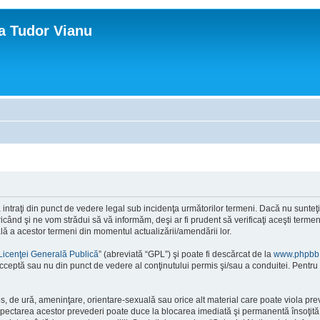
ca Tudor Vianu
ntraţi din punct de vedere legal sub incidenţa următorilor termeni. Dacă nu sunteţi d
ând şi ne vom strădui să vă informăm, deşi ar fi prudent să verificaţi aceşti termeni
ală a acestor termeni din momentul actualizării/amendării lor.
Licenţei Generală Publică
” (abreviată “GPL”) şi poate fi descărcat de la
www.phpbb
cceptă sau nu din punct de vedere al conţinutului permis şi/sau a conduitei. Pentru 
os, de ură, ameninţare, orientare-sexuală sau orice alt material care poate viola pre
respectarea acestor prevederi poate duce la blocarea imediată şi permanentă însoţi