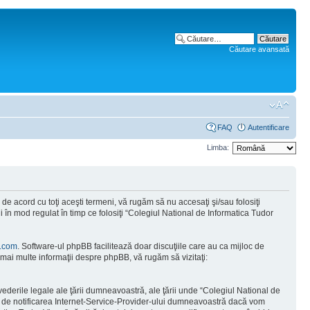
Căutare avansată
FAQ
Autentificare
Limba:
e acord cu toţi aceşti termeni, vă rugăm să nu accesaţi şi/sau folosiţi
 în mod regulat în timp ce folosiţi “Colegiul National de Informatica Tudor
.com
. Software-ul phpBB facilitează doar discuţiile care au ca mijloc de
mai multe informaţii despre phpBB, vă rugăm să vizitaţi:
vederile legale ale ţării dumneavoastră, ale ţării unde “Colegiul National de
tă de notificarea Internet-Service-Provider-ului dumneavoastră dacă vom