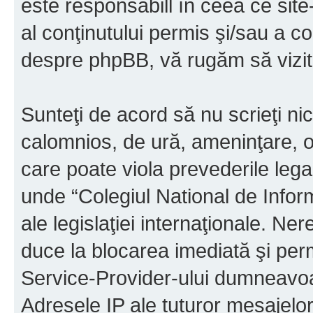
este responsabill în ceea ce sit
al conţinutului permis şi/sau a co
despre phpBB, vă rugăm să vizit
Sunteţi de acord să nu scrieţi ni
calomnios, de ură, ameninţare, o
care poate viola prevederile legal
unde “Colegiul National de Infor
ale legislaţiei internaţionale. N
duce la blocarea imediată şi perm
Service-Provider-ului dumneavo
Adresele IP ale tuturor mesajelor