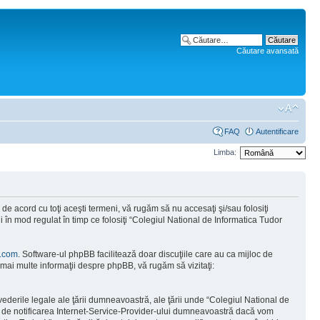
Căutare avansată
FAQ
Autentificare
Limba:
e acord cu toţi aceşti termeni, vă rugăm să nu accesaţi şi/sau folosiţi
 în mod regulat în timp ce folosiţi “Colegiul National de Informatica Tudor
.com
. Software-ul phpBB facilitează doar discuţiile care au ca mijloc de
mai multe informaţii despre phpBB, vă rugăm să vizitaţi:
vederile legale ale ţării dumneavoastră, ale ţării unde “Colegiul National de
tă de notificarea Internet-Service-Provider-ului dumneavoastră dacă vom