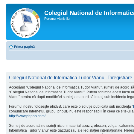
Colegiul National de Informati
Forumul vianistilor
Prima pagină
Colegiul National de Informatica Tudor Vianu - Înregistrare
Accesând “Colegiul National de Informatica Tudor Vianu”, sunteţi de acord să i
“Colegiul National de Informatica Tudor Vianu”. Putem schimba acest lucru oric
Vianu” pentru că după modificări sunteţi de acord să intraţi sub incidenţa leg
Forumul nostru foloseşte phpBB, care este o soluţie publicată sub incidenţa “
comunicare internetul, grupul phpBB nu este responsabill în ceea ce site-ul a
http://www.phpbb.com/
.
Sunteţi de acord să nu scrieţi niciun material abuziv, obscen, vulgar, calomni
Informatica Tudor Vianu” este găzduit sau ale legislaţiei internaţionale. Ne