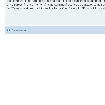
considera necesar. Adresele IP ale tuturor mesajelor sunt înregistrate pentru a
orice subiect în orice moment în care consideră potrivit. Ca utilizator sunteţi 
iar “Colegiul National de Informatica Tudor Vianu” sau phpBB nu pot fi consi
Prima pagină