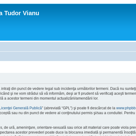
ca Tudor Vianu
ntraţi din punct de vedere legal sub incidenţa următorilor termeni. Dacă nu sunteţi d
ând şi ne vom strădui să vă informăm, deşi ar fi prudent să verificaţi aceşti termeni
ală a acestor termeni din momentul actualizării/amendării lor.
Licenţei Generală Publică
” (abreviată “GPL”) şi poate fi descărcat de la
www.phpbb
cceptă sau nu din punct de vedere al conţinutului permis şi/sau a conduitei. Pentru 
os, de ură, ameninţare, orientare-sexuală sau orice alt material care poate viola pre
respectarea acestor prevederi poate duce la blocarea imediată şi permanentă însoţi