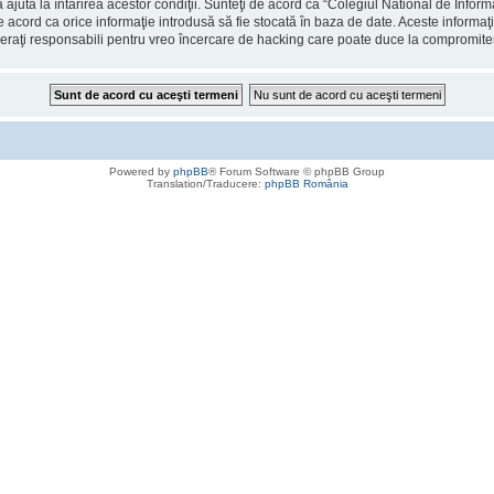
 ajuta la întărirea acestor condiţii. Sunteţi de acord ca “Colegiul National de Info
de acord ca orice informaţie introdusă să fie stocată în baza de date. Aceste informaţ
deraţi responsabili pentru vreo încercare de hacking care poate duce la compromite
Powered by
phpBB
® Forum Software © phpBB Group
Translation/Traducere:
phpBB România