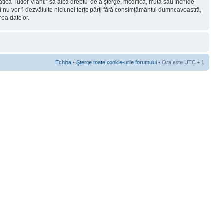
rmatica Tudor Vianu” să aibă dreptul de a şterge, modifica, muta sau închide
ii nu vor fi dezvăluite niciunei terţe părţi fără consimţământul dumneavoastră,
rea datelor.
Echipa
•
Şterge toate cookie-urile forumului
• Ora este UTC + 1