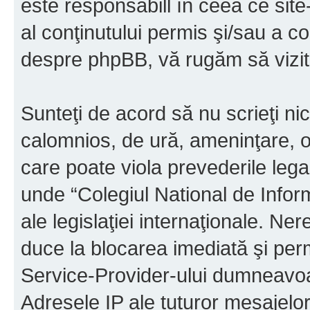
este responsabill în ceea ce sit
al conţinutului permis şi/sau a co
despre phpBB, vă rugăm să vizit
Sunteţi de acord să nu scrieţi ni
calomnios, de ură, ameninţare, o
care poate viola prevederile legal
unde “Colegiul National de Infor
ale legislaţiei internaţionale. N
duce la blocarea imediată şi perm
Service-Provider-ului dumneavo
Adresele IP ale tuturor mesajelor