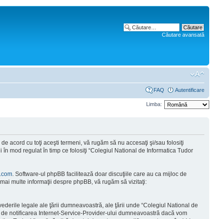
Căutare avansată
FAQ
Autentificare
Limba:
e acord cu toţi aceşti termeni, vă rugăm să nu accesaţi şi/sau folosiţi
 în mod regulat în timp ce folosiţi “Colegiul National de Informatica Tudor
.com
. Software-ul phpBB facilitează doar discuţiile care au ca mijloc de
mai multe informaţii despre phpBB, vă rugăm să vizitaţi:
vederile legale ale ţării dumneavoastră, ale ţării unde “Colegiul National de
tă de notificarea Internet-Service-Provider-ului dumneavoastră dacă vom