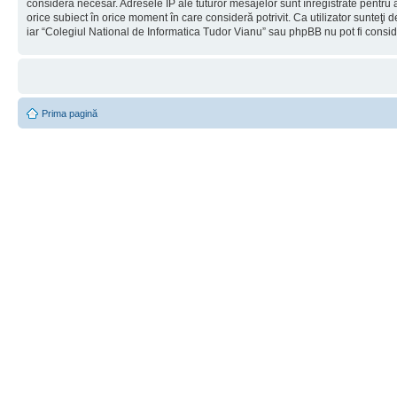
considera necesar. Adresele IP ale tuturor mesajelor sunt înregistrate pentru a
orice subiect în orice moment în care consideră potrivit. Ca utilizator sunteţi 
iar “Colegiul National de Informatica Tudor Vianu” sau phpBB nu pot fi consi
Prima pagină