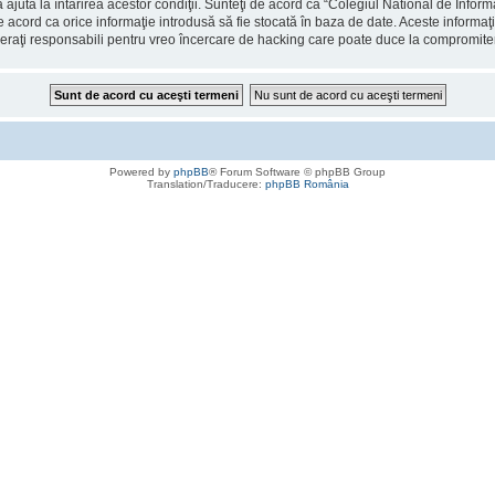
 ajuta la întărirea acestor condiţii. Sunteţi de acord ca “Colegiul National de Info
de acord ca orice informaţie introdusă să fie stocată în baza de date. Aceste informaţ
deraţi responsabili pentru vreo încercare de hacking care poate duce la compromite
Powered by
phpBB
® Forum Software © phpBB Group
Translation/Traducere:
phpBB România