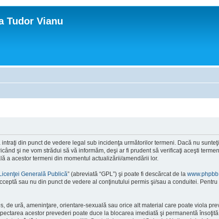
ca Tudor Vianu
ntraţi din punct de vedere legal sub incidenţa următorilor termeni. Dacă nu sunteţi d
ând şi ne vom strădui să vă informăm, deşi ar fi prudent să verificaţi aceşti termeni
ală a acestor termeni din momentul actualizării/amendării lor.
Licenţei Generală Publică
” (abreviată “GPL”) şi poate fi descărcat de la
www.phpbb
cceptă sau nu din punct de vedere al conţinutului permis şi/sau a conduitei. Pentru 
os, de ură, ameninţare, orientare-sexuală sau orice alt material care poate viola pre
respectarea acestor prevederi poate duce la blocarea imediată şi permanentă însoţi