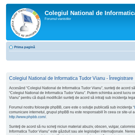
Colegiul National de Informati
Forumul vianistilor
Prima pagină
Colegiul National de Informatica Tudor Vianu - Înregistrare
Accesând “Colegiul National de Informatica Tudor Vianu”, sunteţi de acord să i
“Colegiul National de Informatica Tudor Vianu”. Putem schimba acest lucru oric
Vianu” pentru că după modificări sunteţi de acord să intraţi sub incidenţa leg
Forumul nostru foloseşte phpBB, care este o soluţie publicată sub incidenţa “
comunicare internetul, grupul phpBB nu este responsabill în ceea ce site-ul a
http://www.phpbb.com/
.
Sunteţi de acord să nu scrieţi niciun material abuziv, obscen, vulgar, calomni
Informatica Tudor Vianu” este găzduit sau ale legislaţiei internaţionale. Ne