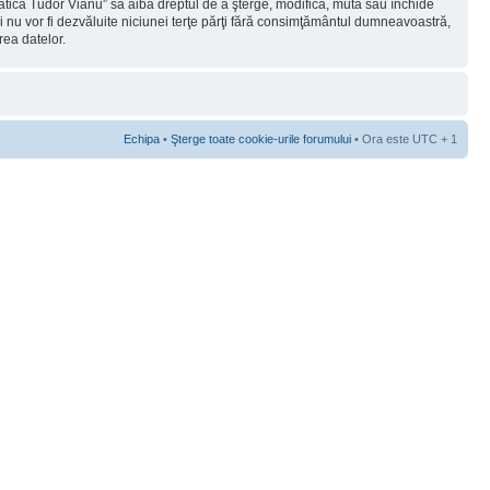
rmatica Tudor Vianu” să aibă dreptul de a şterge, modifica, muta sau închide
ii nu vor fi dezvăluite niciunei terţe părţi fără consimţământul dumneavoastră,
rea datelor.
Echipa
•
Şterge toate cookie-urile forumului
• Ora este UTC + 1