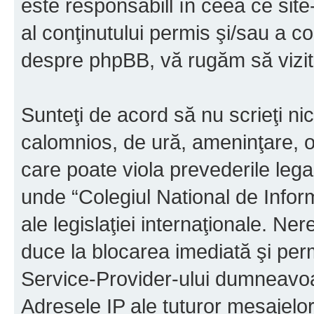
este responsabill în ceea ce sit
al conţinutului permis şi/sau a co
despre phpBB, vă rugăm să vizit
Sunteţi de acord să nu scrieţi ni
calomnios, de ură, ameninţare, o
care poate viola prevederile legal
unde “Colegiul National de Infor
ale legislaţiei internaţionale. N
duce la blocarea imediată şi perm
Service-Provider-ului dumneavo
Adresele IP ale tuturor mesajelor