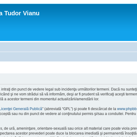
ca Tudor Vianu
ntraţi din punct de vedere legal sub incidenţa următorilor termeni. Dacă nu sunteţi d
ând şi ne vom strădui să vă informăm, deşi ar fi prudent să verificaţi aceşti termeni
ală a acestor termeni din momentul actualizării/amendării lor.
Licenţei Generală Publică
” (abreviată “GPL”) şi poate fi descărcat de la
www.phpbb
cceptă sau nu din punct de vedere al conţinutului permis şi/sau a conduitei. Pentru 
os, de ură, ameninţare, orientare-sexuală sau orice alt material care poate viola pre
respectarea acestor prevederi poate duce la blocarea imediată şi permanentă însoţi