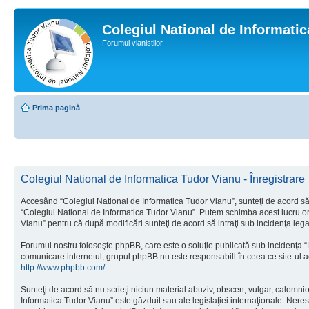
Colegiul National de Informati
Forumul vianistilor
Prima pagină
Colegiul National de Informatica Tudor Vianu - Înregistrare
Accesând “Colegiul National de Informatica Tudor Vianu”, sunteţi de acord să i
“Colegiul National de Informatica Tudor Vianu”. Putem schimba acest lucru oric
Vianu” pentru că după modificări sunteţi de acord să intraţi sub incidenţa leg
Forumul nostru foloseşte phpBB, care este o soluţie publicată sub incidenţa “
comunicare internetul, grupul phpBB nu este responsabill în ceea ce site-ul a
http://www.phpbb.com/
.
Sunteţi de acord să nu scrieţi niciun material abuziv, obscen, vulgar, calomni
Informatica Tudor Vianu” este găzduit sau ale legislaţiei internaţionale. Ne