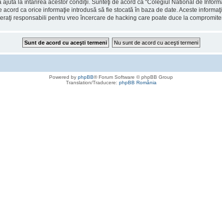
 ajuta la întărirea acestor condiţii. Sunteţi de acord ca “Colegiul National de Info
de acord ca orice informaţie introdusă să fie stocată în baza de date. Aceste informaţ
deraţi responsabili pentru vreo încercare de hacking care poate duce la compromite
Powered by
phpBB
® Forum Software © phpBB Group
Translation/Traducere:
phpBB România