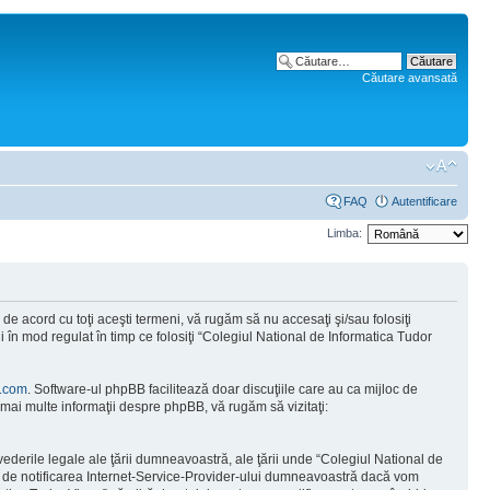
Căutare avansată
FAQ
Autentificare
Limba:
e acord cu toţi aceşti termeni, vă rugăm să nu accesaţi şi/sau folosiţi
 în mod regulat în timp ce folosiţi “Colegiul National de Informatica Tudor
.com
. Software-ul phpBB facilitează doar discuţiile care au ca mijloc de
mai multe informaţii despre phpBB, vă rugăm să vizitaţi:
vederile legale ale ţării dumneavoastră, ale ţării unde “Colegiul National de
tă de notificarea Internet-Service-Provider-ului dumneavoastră dacă vom