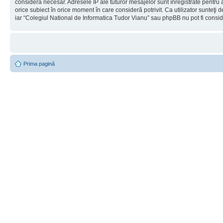
considera necesar. Adresele IP ale tuturor mesajelor sunt înregistrate pentru a
orice subiect în orice moment în care consideră potrivit. Ca utilizator sunteţi 
iar “Colegiul National de Informatica Tudor Vianu” sau phpBB nu pot fi consi
Prima pagină